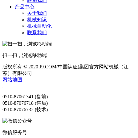
联系我们
产品中心
关于我们
机械知识
机械自动化
联系我们
扫一扫，浏览移动端
版权所有 © 2020 J9.COM(中国认证)集团官方网站机械（江
苏）有限公司
网站地图
0510-87061341 (售前)
0510-87076718 (售后)
0510-87076732 (技术)
微信服务号