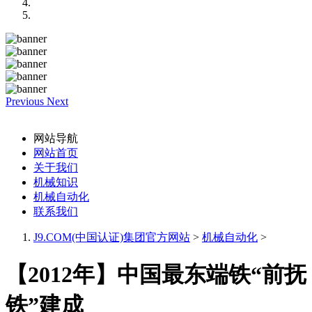
Previous
Next
网站导航
网站首页
关于我们
机械知识
机械自动化
联系我们
J9.COM(中国认证)集团官方网站
>
机械自动化
>
【2012年】中国最东端铁“前抚
铁”建成