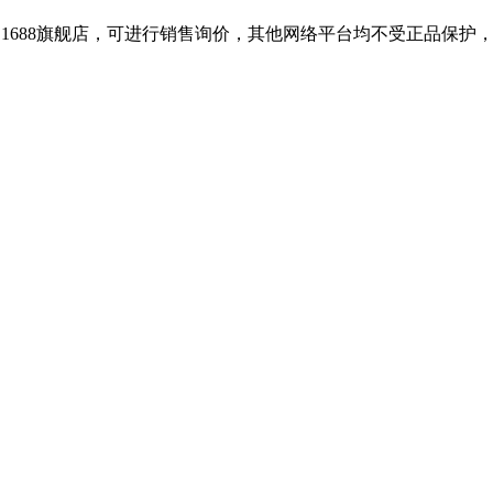
和1688旗舰店，可进行销售询价，其他网络平台均不受正品保护，