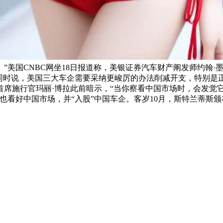
”美国CNBC网坐18日报道称，美银证券汽车财产阐发师约翰
他同时说，美国三大车企需要采纳更峻厉的办法削减开支，特别是
席施行官玛丽·博拉此前暗示，“当你察看中国市场时，会发觉
也看好中国市场，并“入股”中国车企。客岁10月，斯特兰蒂斯