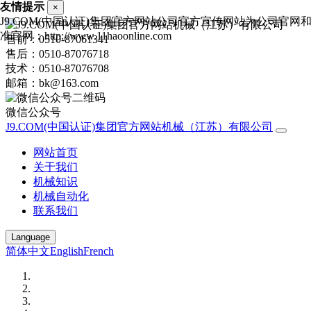
友情提示
×
J9.COM(中国认证)集团官方网站公司官方宣传网站为公司官网
准官网：http://www.11haoonline.com
售前：0510-87061341
售后：0510-87076718
技术：0510-87076708
邮箱：bk@163.com
微信公众号
J9.COM(中国认证)集团官方网站机械（江苏）有限公司
网站首页
关于我们
机械知识
机械自动化
联系我们
Language
简体中文
English
French