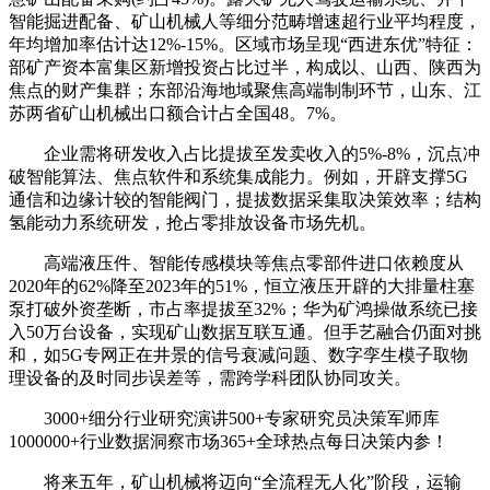
智能掘进配备、矿山机械人等细分范畴增速超行业平均程度，
年均增加率估计达12%-15%。区域市场呈现“西进东优”特征：
部矿产资本富集区新增投资占比过半，构成以、山西、陕西为
焦点的财产集群；东部沿海地域聚焦高端制制环节，山东、江
苏两省矿山机械出口额合计占全国48。7%。
企业需将研发收入占比提拔至发卖收入的5%-8%，沉点冲
破智能算法、焦点软件和系统集成能力。例如，开辟支撑5G
通信和边缘计较的智能阀门，提拔数据采集取决策效率；结构
氢能动力系统研发，抢占零排放设备市场先机。
高端液压件、智能传感模块等焦点零部件进口依赖度从
2020年的62%降至2023年的51%，恒立液压开辟的大排量柱塞
泵打破外资垄断，市占率提拔至32%；华为矿鸿操做系统已接
入50万台设备，实现矿山数据互联互通。但手艺融合仍面对挑
和，如5G专网正在井景的信号衰减问题、数字孪生模子取物
理设备的及时同步误差等，需跨学科团队协同攻关。
3000+细分行业研究演讲500+专家研究员决策军师库
1000000+行业数据洞察市场365+全球热点每日决策内参！
将来五年，矿山机械将迈向“全流程无人化”阶段，运输