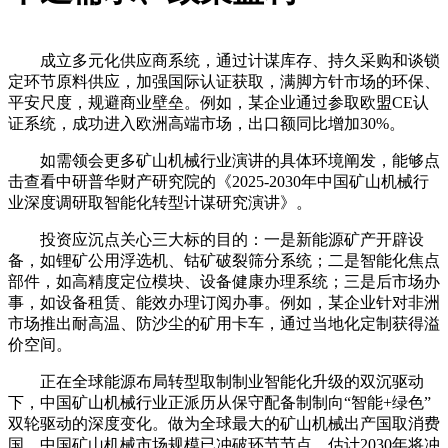
成立多元化供应商系统，通过计谋库存、持久采购和谈锁
定环节原料供应，加强国际认证获取，满脚方针市场的环保、
平安尺度，规避商业壁垒。例如，某企业通过参取欧盟CE认
证系统，成功进入欧洲高端市场，出口额同比增加30%。
如需领会更多矿山机械行业演讲的具体环境阐发，能够点
击查看中研普华财产研究院的《2025-2030年中国矿山机械行
业深度调研取智能化转型计谋研究演讲》。
投资应沉点关心三大标的目的：一是新能源矿产开辟设
备，如锂矿公用浮选机、钴矿破裂筛分系统；二是智能化焦点
部件，如高精度定位模块、设备健康办理系统；三是后市场办
事，如设备租赁、能效办理订阅办事。例如，某企业针对非洲
市场推出耐高温、防沙尘的矿用卡车，通过当地化定制获得溢
价空间。
正在全球能源布局转型取制制业智能化升级的双沉驱动
下，中国矿山机械行业正派历从保守配备制制向“智能+绿色”
双轮驱动的深度变化。做为全球最大的矿山机械出产国取消费
国，中国矿山机械市场规模已冲破环节节点，估计2030年将冲