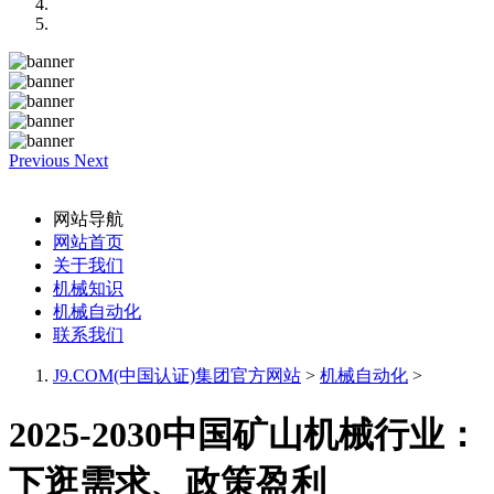
Previous
Next
网站导航
网站首页
关于我们
机械知识
机械自动化
联系我们
J9.COM(中国认证)集团官方网站
>
机械自动化
>
2025-2030中国矿山机械行业：
下逛需求、政策盈利