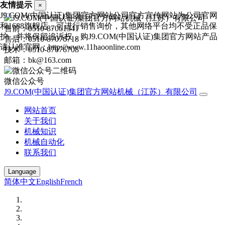
友情提示
×
J9.COM(中国认证)集团官方网站公司官方宣传网站为公司官网
和1688旗舰店，可进行销售询价，其他网络平台均不受正品保
售前：0510-87061341
护，并将保留追诉权，购J9.COM(中国认证)集团官方网站产品
售后：0510-87076718
请认准官网：http://www.11haoonline.com
技术：0510-87076708
邮箱：bk@163.com
微信公众号
J9.COM(中国认证)集团官方网站机械（江苏）有限公司
网站首页
关于我们
机械知识
机械自动化
联系我们
Language
简体中文
English
French