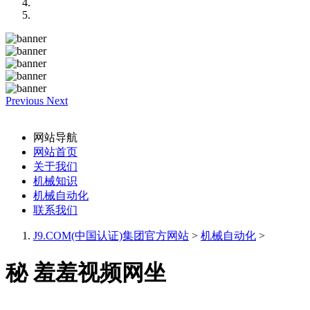
Previous
Next
网站导航
网站首页
关于我们
机械知识
机械自动化
联系我们
J9.COM(中国认证)集团官方网站
>
机械自动化
>
秘 羞羞视频网坐