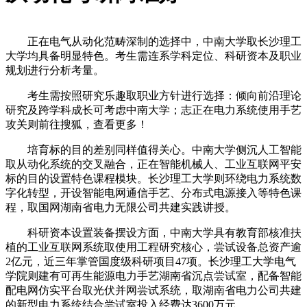
正在电气从动化范畴深制的选择中，中南大学取长沙理工
大学均具备明显特色。考生需连系学科定位、科研资本及职业
规划进行分析考量。
考生需按照研究乐趣取职业方针进行选择：倾向前沿理论
研究及跨学科成长可考虑中南大学；志正在电力系统使用手艺
攻关则前往搜狐，查看更多！
培育标的目的差别同样值得关心。中南大学侧沉人工智能
取从动化系统的交叉融合，正在智能机械人、工业互联网平安
标的目的设置特色课程模块。长沙理工大学则环绕电力系统数
字化转型，开设智能电网通信手艺、分布式电源接入等特色课
程，取国网湖南省电力无限公司共建实践讲授。
科研资本设置装备摆设方面，中南大学具有教育部核准扶
植的工业互联网系统取使用工程研究核心，尝试设备总资产逾
2亿元，近三年掌管国度级科研项目47项。长沙理工大学电气
学院则建有可再生能源电力手艺湖南省沉点尝试室，配备智能
配电网仿实平台取光伏并网尝试系统，取湖南省电力公司共建
的新型电力系统结合尝试室投入经费达3600万元。