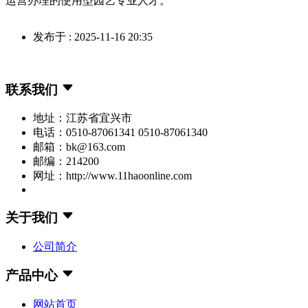
运营办理的使用型园艺专业人才。
发布于 : 2025-11-16 20:35
联系我们
地址：江苏省宜兴市
电话：0510-87061341 0510-87061340
邮箱：bk@163.com
邮编：214200
网址：http://www.11haoonline.com
关于我们
公司简介
产品中心
网站首页