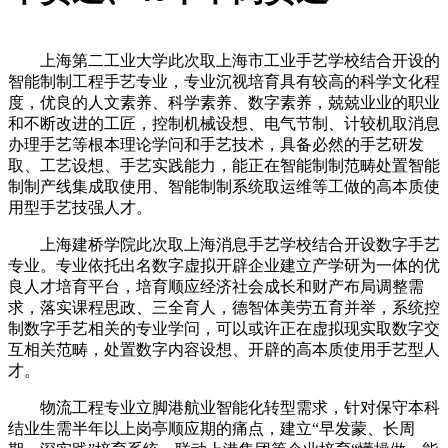
上海第二工业大学此次取上海市工业手艺学校结合开设的
智能制制工程手艺专业，专业沉视培育具有较高的科学文化程
度，优良的人文素养、科学素养、数字素养，兢兢业业的职业
和不断改进的工匠，控制机械设想、电气节制、计较机取消息
办理手艺等根本理论学问和手艺技术，具备必然的手艺研发
取、工艺设想、手艺实践能力，能正在智能制制范畴处置智能
制制产线集成取使用、智能制制系统取运维等工做的高本质使
用型手艺技强人才。
上海建桥学院此次取上海消息手艺学校结合开设数字手艺
专业。专业依托出名数字虚拟开辟企业建立产学研为一体的优
良人才培育平台，培育顺应经济社会成长和财产布局调整需
求，落实课程思政、三全育人，德智体美劳五育并举，系统控
制数字手艺相关的专业学问，可以或许正在虚拟现实取数字交
互相关范畴，处置数字内容设想、开辟的高本质使用手艺型人
才。
物流工程专业立脚港航业智能化转型需求，针对保守本科
结业生需半年以上岗亭顺应期的痛点，建立“早发蒙、长周