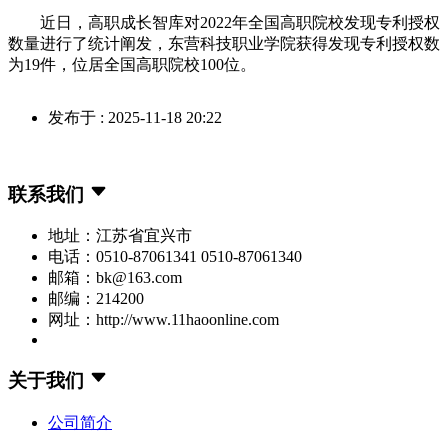
近日，高职成长智库对2022年全国高职院校发现专利授权
数量进行了统计阐发，东营科技职业学院获得发现专利授权数
为19件，位居全国高职院校100位。
发布于 : 2025-11-18 20:22
联系我们
地址：江苏省宜兴市
电话：0510-87061341 0510-87061340
邮箱：bk@163.com
邮编：214200
网址：http://www.11haoonline.com
关于我们
公司简介