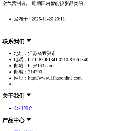
空气营制者。 近期国内智能投影品类的。
发布于 : 2025-11-20 20:11
联系我们
地址：江苏省宜兴市
电话：0510-87061341 0510-87061340
邮箱：bk@163.com
邮编：214200
网址：http://www.11haoonline.com
关于我们
公司简介
产品中心