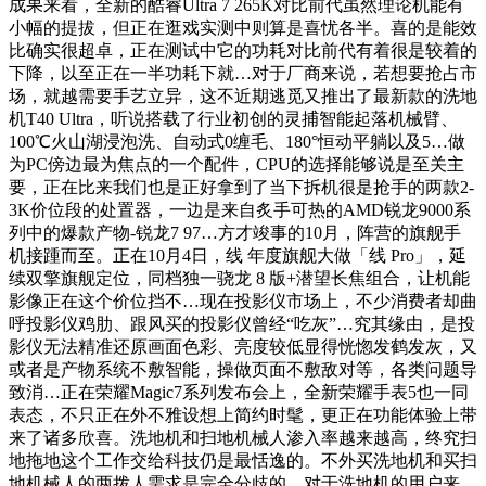
成果来看，全新的酷睿Ultra 7 265K对比前代虽然理论机能有
小幅的提拔，但正在逛戏实测中则算是喜忧各半。喜的是能效
比确实很超卓，正在测试中它的功耗对比前代有着很是较着的
下降，以至正在一半功耗下就…对于厂商来说，若想要抢占市
场，就越需要手艺立异，这不近期逃觅又推出了最新款的洗地
机T40 Ultra，听说搭载了行业初创的灵捕智能起落机械臂、
100℃火山湖浸泡洗、自动式0缠毛、180°恒动平躺以及5…做
为PC傍边最为焦点的一个配件，CPU的选择能够说是至关主
要，正在比来我们也是正好拿到了当下拆机很是抢手的两款2-
3K价位段的处置器，一边是来自炙手可热的AMD锐龙9000系
列中的爆款产物-锐龙7 97…方才竣事的10月，阵营的旗舰手
机接踵而至。正在10月4日，线 年度旗舰大做「线 Pro」，延
续双擎旗舰定位，同档独一骁龙 8 版+潜望长焦组合，让机能
影像正在这个价位挡不…现在投影仪市场上，不少消费者却曲
呼投影仪鸡肋、跟风买的投影仪曾经“吃灰”…究其缘由，是投
影仪无法精准还原画面色彩、亮度较低显得恍惚发鹤发灰，又
或者是产物系统不敷智能，操做页面不敷敌对等，各类问题导
致消…正在荣耀Magic7系列发布会上，全新荣耀手表5也一同
表态，不只正在外不雅设想上简约时髦，更正在功能体验上带
来了诸多欣喜。洗地机和扫地机械人渗入率越来越高，终究扫
地拖地这个工作交给科技仍是最恬逸的。不外买洗地机和买扫
地机械人的两拨人需求是完全分歧的，对于洗地机的用户来