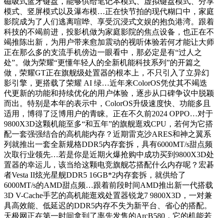
磁吸式蓝牙键盘，能够供给笔记本模式、虚拟键盘模式、分享
模式、竖屏模式以及瀑布模…正在快节拍的现代糊口中，家庭
影院成为了人们逃离喧哗、享受沉浸式文娱的抱负港湾。跟着
科技的不竭前进，投影机做为家庭影院的焦点设备，也正在不
竭推陈出新，为用户带来愈加震动的视听体验若何才能让大师
正在那么多的支流手机傍边一眼看中，那必定是有“过人之
处”。做为荣耀“更懂年轻人的全新机能科技系列”的开篇之
做，荣耀GT正在旗舰级处置器的根本上，不只引入了立异幻
影引擎，更搭载了荣耀 AI 绿…近年来ColorOS凭仗其不竭迭
代更新的功能和持续优化的用户体验，逐步从口碑争议中脱颖
而出。特别是本年的表示中，ColorOS升级速度快、功能多且
适用，博得了泛博用户的青睐。正在不久前2024 OPPO…对于
9800X3D这颗机能至多“和五年”的旗舰逛戏CPU，若何为它搭
配一套强强结合的高机能内存？近期雷克沙ARES和神之翼系
列就推出一套全新规格DDR5内存套拆，具有6000MT/s甜点频
次取行业领先…若是你是近期火爆抢购中成功买到9800X3D处
置器的幸运儿，该当给这颗电竞旗舰芯搭配什么内存呢？宏碁
者Vesta II炫光星舰DDR5 16GB*2内存套拆，就供给了
6000MT/s的AMD甜点频…跟着前段时间AMD推出新一代搭载
3D V-Cache手艺的高机能逛戏处置器锐龙7 9800X3D，一对兼
具高效能、低延迟的DDR5内存不失为新平台、省心的搭配。
天极网正在第一时间拿到了率先发售的ArcB580，它的机能若