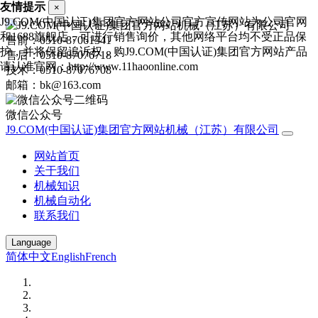
友情提示
×
J9.COM(中国认证)集团官方网站公司官方宣传网站为公司官网
和1688旗舰店，可进行销售询价，其他网络平台均不受正品保
售前：0510-87061341
护，并将保留追诉权，购J9.COM(中国认证)集团官方网站产品
售后：0510-87076718
请认准官网：http://www.11haoonline.com
技术：0510-87076708
邮箱：bk@163.com
微信公众号
J9.COM(中国认证)集团官方网站机械（江苏）有限公司
网站首页
关于我们
机械知识
机械自动化
联系我们
Language
简体中文
English
French