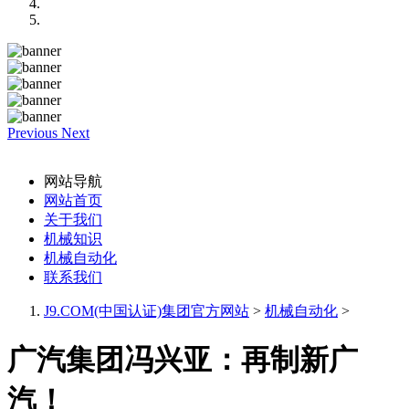
Previous
Next
网站导航
网站首页
关于我们
机械知识
机械自动化
联系我们
J9.COM(中国认证)集团官方网站
>
机械自动化
>
广汽集团冯兴亚：再制新广
汽！