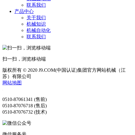
联系我们
产品中心
关于我们
机械知识
机械自动化
联系我们
扫一扫，浏览移动端
版权所有 © 2020 J9.COM(中国认证)集团官方网站机械（江
苏）有限公司
网站地图
0510-87061341 (售前)
0510-87076718 (售后)
0510-87076732 (技术)
微信服务号