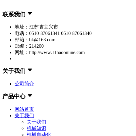
联系我们
地址：江苏省宜兴市
电话：0510-87061341 0510-87061340
邮箱：bk@163.com
邮编：214200
网址：http://www.11haoonline.com
关于我们
公司简介
产品中心
网站首页
关于我们
关于我们
机械知识
机械自动化