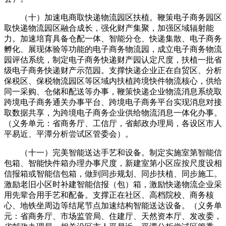
（十）加速电商取快递物流园区扶植。鞭策电子商务园区
取快递物流园区融合成长，强化财产集聚，加强区域辐射能
力。加速培育具备仓配一体、智能分仓、快递集散、电子商务
孵化、展现体验等功能的电子商务物流园，成立电子商务物流
园评估系统，制定电子商务快递财产园认定尺度，扶植一批省
级电子商务快递财产示范园。支撑快递企业正在自贸区、分析
保税区、保税物流园区等区域内扶植跨境快件物流核心，供给
同一采购、仓储和配送等办事，鞭策快递企业物流消息系统取
跨境电子商务通关办事平台、跨境电子商务平台实现消息对接
取数据共享，为跨境电子商务企业供给物流消息一体化办事。
（义务单元：省商务厅、工信厅，省邮政办理局，各设区市人
平易近、平潭分析尝试区管委会）。
（十一）完美智能送达手艺和设备。制定实施室第智能信
包箱、智能快件箱办理办事尺度，新建室第小区应按尺度设相
信报箱或智能信包箱，做到同步规划、同步扶植、同步施工。
激励老旧小区时补建智能信报（包）箱，激励快递物流企业采
用先辈合用手艺和配备。支撑正在社区、高档院校、商务核
心、地铁坐周边等结尾节点加速结构智能送达设备。（义务单
元：省商务厅、市场监管局、住建厅、天然资本厅、发改委，