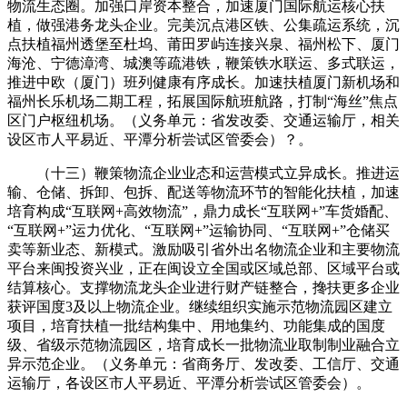
物流生态圈。加强口岸资本整合，加速厦门国际航运核心扶
植，做强港务龙头企业。完美沉点港区铁、公集疏运系统，沉
点扶植福州透堡至杜坞、莆田罗屿连接兴泉、福州松下、厦门
海沧、宁德漳湾、城澳等疏港铁，鞭策铁水联运、多式联运，
推进中欧（厦门）班列健康有序成长。加速扶植厦门新机场和
福州长乐机场二期工程，拓展国际航班航路，打制“海丝”焦点
区门户枢纽机场。（义务单元：省发改委、交通运输厅，相关
设区市人平易近、平潭分析尝试区管委会）？。
（十三）鞭策物流企业业态和运营模式立异成长。推进运
输、仓储、拆卸、包拆、配送等物流环节的智能化扶植，加速
培育构成“互联网+高效物流”，鼎力成长“互联网+”车货婚配、
“互联网+”运力优化、“互联网+”运输协同、“互联网+”仓储买
卖等新业态、新模式。激励吸引省外出名物流企业和主要物流
平台来闽投资兴业，正在闽设立全国或区域总部、区域平台或
结算核心。支撑物流龙头企业进行财产链整合，搀扶更多企业
获评国度3及以上物流企业。继续组织实施示范物流园区建立
项目，培育扶植一批结构集中、用地集约、功能集成的国度
级、省级示范物流园区，培育成长一批物流业取制制业融合立
异示范企业。（义务单元：省商务厅、发改委、工信厅、交通
运输厅，各设区市人平易近、平潭分析尝试区管委会）。