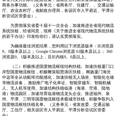
商务办事功能。（义务单元：省商务厅、住建厅、、交通运输
厅、农业农村厅，省邮政办理局，各设区市人平易近、平潭分
析尝试区管委会）。
为贯彻落实省委十届十一次全会，加速推进全省现代物流
系统扶植，经省同意，现将《关于推进全省现代物流系统扶植
的若干办法》印发给你们，请认实贯彻落实。
为确保最佳浏览结果，您利用以下浏览器版本：IE浏览器
9。0版本及以上； Google Chrome浏览器 63版本及以上； 360
浏览器9。1版本及以上，且IE内核9。0及以上。
（二）积极推进国度物流枢纽结构扶植。加速扶植厦门口
岸型国度物流枢纽，积极鞭策聪慧港区扶植， 阐扬厦门海沧
中远等全从动船埠功能感化，加速扶植无人场坐、智能化仓储
等物流设备， 激励推广电子化单证、智能穿越车、智能机械
人、无人机等使用。加速结构扶植临港（海港、空港、陆地
港）物流园区，加速培育临港物流龙头企业。推进福州、泉
州、平潭、三明等国度物流枢纽承载城市扶植，积极争取列入
国度物流枢纽扶植名单。（义务单元：省发改委、交通运输
厅、工信厅，相关设区市人平易近、平潭分析尝试区管委
会）。