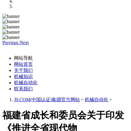
Previous
Next
网站导航
网站首页
关于我们
机械知识
机械自动化
联系我们
J9.COM(中国认证)集团官方网站
>
机械自动化
>
福建省成长和委员会关于印发
《推进全省现代物