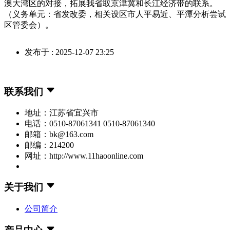
澳大湾区的对接，拓展我省取京津冀和长江经济带的联系。
（义务单元：省发改委，相关设区市人平易近、平潭分析尝试
区管委会）。
发布于 : 2025-12-07 23:25
联系我们
地址：江苏省宜兴市
电话：0510-87061341 0510-87061340
邮箱：bk@163.com
邮编：214200
网址：http://www.11haoonline.com
关于我们
公司简介