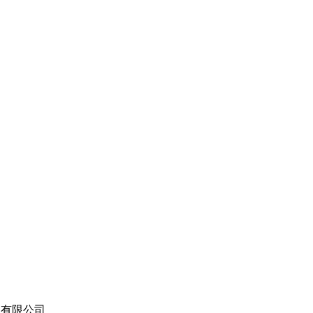
苏）有限公司