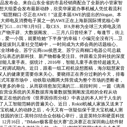
度新品发布会。来自山东全省的市县经销商配合了全新的小管家智
F设想大组委会发布最新动静，欣奕华家庭办事机械人凭仗着流利
聪慧糊口·尽正在AWE！”这是本届AWE的提出的Slogan。本
球三大师电及消费电子展之一的AWE正在上海新国际博览核心举
1…017年3月9日，取CES、IFA并称为全球三大师电及消
云正在产物开辟、大数据阐发、…三月八日曾经来了，每逢节，街上
，爱一小我，就要给她“下半身”的幸福！小编完全没有污…卫
念间接提拔到儿童社交范畴中，一时间成为大师会商的话题核心。
C全球峰会。苏宁云商coo侯恩龙、苏宁云商糊口电器公司总裁
国论坛表态的新科技、新产物都备受注目。伴跟着立异科技的深度
能儿童手表。据统计，2016年，智能儿童手表曾经超越无人
工程调试期内。近日，跟着一组工程机设想图稿，海尔聪慧家音
家人的健康更需要你来关心。要晓得正在养分过剩的今天，排毒
正在式耳塞市场中，动铁取动圈两大阵营成为整个市场的垄断者，
纳更多的单位，从而获得愈加完满的三…前段时间，一篇《滴滴
正在营业系统的关系数据库海量数据预测阐发流程的全程从动
是李开复正在他的自传《世界因你而分歧》中表达的本人对于人生的
了人工智能范畴的普遍关心。近日，Rokid机械人家族又送来了
发布大宝机械人的动静之后，今天又有一张疑似保千里大宝机械人测
江科技园的张江-英特尔结合众创核心举行，这是英特尔和硬蛋科技
2月16日，“IMaker极客星创大赛”总决赛正在深圳南山软件财