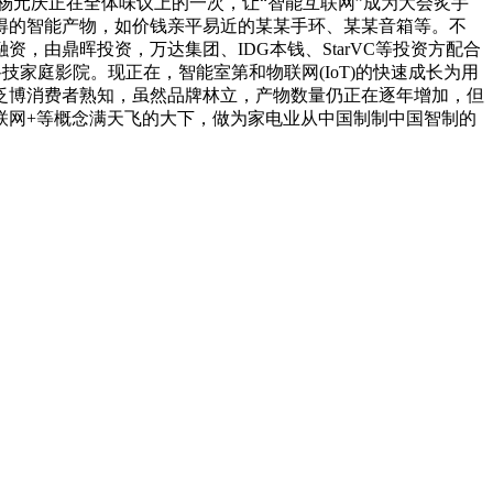
O杨元庆正在全体味议上的一次，让“智能互联网”成为大会炙手
得的智能产物，如价钱亲平易近的某某手环、某某音箱等。不
由鼎晖投资，万达集团、IDG本钱、StarVC等投资方配合
技家庭影院。现正在，智能室第和物联网(IoT)的快速成长为用
泛博消费者熟知，虽然品牌林立，产物数量仍正在逐年增加，但
联网+等概念满天飞的大下，做为家电业从中国制制中国智制的