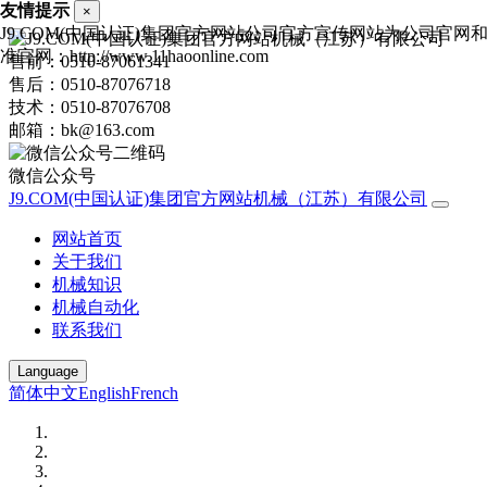
友情提示
×
J9.COM(中国认证)集团官方网站公司官方宣传网站为公司官网
准官网：http://www.11haoonline.com
售前：0510-87061341
售后：0510-87076718
技术：0510-87076708
邮箱：bk@163.com
微信公众号
J9.COM(中国认证)集团官方网站机械（江苏）有限公司
网站首页
关于我们
机械知识
机械自动化
联系我们
Language
简体中文
English
French