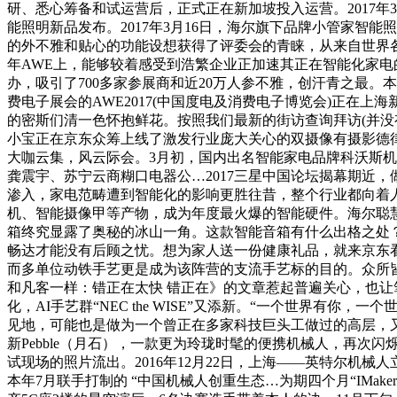
研、悉心筹备和试运营后，正式正在新加坡投入运营。2017
能照明新品发布。2017年3月16日，海尔旗下品牌小管家智
的外不雅和贴心的功能设想获得了评委会的青睐，从来自世界各地59个
年AWE上，能够较着感受到浩繁企业正加速其正在智能化家电的
办，吸引了700多家参展商和近20万人参不雅，创汗青之最。本
费电子展会的AWE2017(中国度电及消费电子博览会)正在
的密斯们清一色怀抱鲜花。按照我们最新的街访查询拜访(并没
小宝正在京东众筹上线了激发行业庞大关心的双摄像有摄影德律风
大咖云集，风云际会。3月初，国内出名智能家电品牌科沃斯机械
龚震宇、苏宁云商糊口电器公…2017三星中国论坛揭幕期近
渗入，家电范畴遭到智能化的影响更胜往昔，整个行业都向着人
机、智能摄像甲等产物，成为年度最火爆的智能硬件。海尔聪
箱终究显露了奥秘的冰山一角。这款智能音箱有什么出格之处
畅达才能没有后顾之忧。想为家人送一份健康礼品，就来京东看
而多单位动铁手艺更是成为该阵营的支流手艺标的目的。众所
和凡客一样：错正在太快 错正在》的文章惹起普遍关心，也让
化，AI手艺群“NEC the WISE”又添新。“一个世界
见地，可能也是做为一个曾正在多家科技巨头工做过的高层，又辞
新Pebble（月石），一款更为玲珑时髦的便携机械人，再次
试现场的照片流出。2016年12月22日，上海——英特尔机
本年7月联手打制的 “中国机械人创重生态…为期四个月“IMak