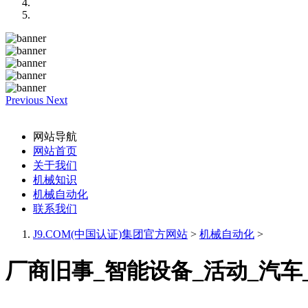
Previous
Next
网站导航
网站首页
关于我们
机械知识
机械自动化
联系我们
J9.COM(中国认证)集团官方网站
>
机械自动化
>
厂商旧事_智能设备_活动_汽车