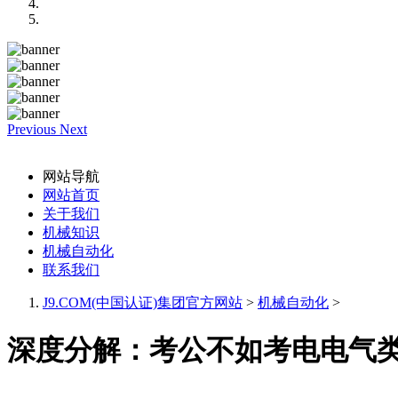
Previous
Next
网站导航
网站首页
关于我们
机械知识
机械自动化
联系我们
J9.COM(中国认证)集团官方网站
>
机械自动化
>
深度分解：考公不如考电电气