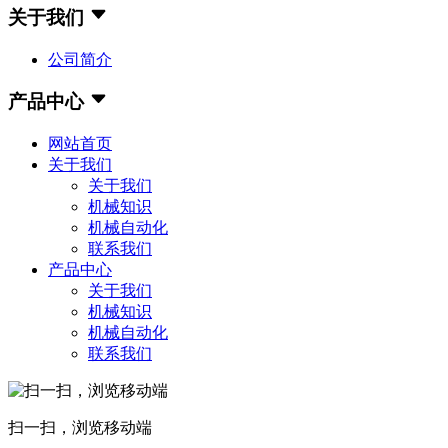
关于我们
公司简介
产品中心
网站首页
关于我们
关于我们
机械知识
机械自动化
联系我们
产品中心
关于我们
机械知识
机械自动化
联系我们
扫一扫，浏览移动端