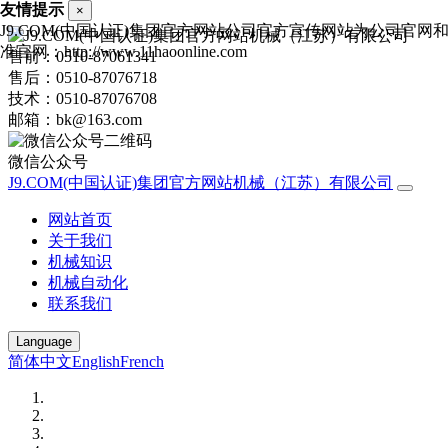
友情提示
×
J9.COM(中国认证)集团官方网站公司官方宣传网站为公司官网
准官网：http://www.11haoonline.com
售前：0510-87061341
售后：0510-87076718
技术：0510-87076708
邮箱：bk@163.com
微信公众号
J9.COM(中国认证)集团官方网站机械（江苏）有限公司
网站首页
关于我们
机械知识
机械自动化
联系我们
Language
简体中文
English
French