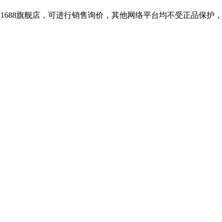
和1688旗舰店，可进行销售询价，其他网络平台均不受正品保护，