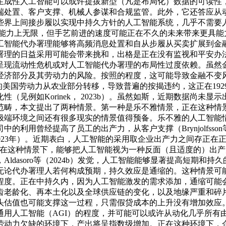
生成性人工智能可以或许提拔新型（凡是布局化）数据的可读性
端处置、客户支撑、机械人参谋和合规监管。此外，它还答应从
理是那些界上间接步履以实现中持久方针的人工智能系统，几乎不需
正在规划能力上无限，但手艺前进的速度可能正在不久的未来带来更
工智能代办署理能够将高频消息处置和自从步履从买卖扩展到金
署理的日益采用可能会带来挑和，出格是正在没有监视和平安办
呈现流动性危机或对人工智能代办署理的布局性过度依赖。虽然
经济部分及其劳动力的风险。按照的程度，这可能导致金融不变
%的美国劳动力从农业部分转移，导致普遍的按揭违约，这正在1
（见例如Korinek， 2023b）。虽然如斯，近期数据尚未
范畴，本文提出了两种情景。第一种是乐不雅情景，正在这种情
极端环境之间还有很多现实的情景值得预备。乐不雅的人工智能
用曾经提高了员工的出产力，从客户支撑（Brynjolfsson等，
，2023年）。近期表白，人工智能的采用取企业出产力之间存正在正相关关系
）。正在这种情景下，能够把人工智能视为一种反面（且适度的）出产
Aldasoro等（2024b）发觉，人工智能能够显著提高短期
无论代办署理人若何构成预期，持久效应是通缩的。这种情景可能
程度。正在中持久内，因为人工智能激发的需求添加，通缩可能
齿老龄化、再本土化以及全球供应链的变化，以及地缘严重和碎
头估值也可能支撑这一过程，只需假贷成本的上升没有增加效应
通用人工智能（AGI）的程度，并可能可以或许从动化几乎所有
劳动力欠缺的环境下，产出将呈指数级增加。正在这种环境下，