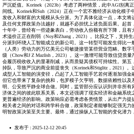
严沉贬值。Korinek（2023b）考虑了两种情景，此中
间线。Korinek和Suh（2024）正在一个宏不雅经济从
发收入和财富的大规模从头分派。为了具体化这一点，本文将
及任何支撑政策办法越好，就越不必担忧上述负面后果。起首
十年中，曾经有一些迹象表白，劳动收入份额有所下降，且有大类
术溢价正正在削弱（Noy和Zhang，2023）。比拟之下
分派到环绕人工智能成立的新公司。这一转型可能发生得比一般的企
（人类）劳动力的万亿美元公司敏捷接管某些营业范畴。数字
级（Chow和J Z Mazlish，2023）。这一激增可
会履历税收收入的显著削减，从而质疑其债权可持续性。第五
掉队，导致严沉的商业前提丧失（Korinek和Stiglitz
成型人工智能的演变径，凸起了人工智能手艺若何逐渐加强金
但它也带来了复杂的挑和，包罗模子欠亨明、数据依赖性以及
明、公安然平静全球合做。同时，监管部分应认识到并非所有
济体之间的彼此联系关系，本文还强调了现实经济和金融系统
更普遍经济的影响。政策响应必需考虑各类情景，从出产力提
相关者之间的对话和跨学科合做，政策制定者能够制定强无力
明智政策决策至关主要。最终，通过操纵人工智能的变化潜力
发布于 : 2025-12-12 20:45