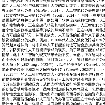
首，虽然晚期的计较进展使得保守金融数据处置愈加高效，但
成性人工智能付与机械雷同于人类的对话能力，这能够改善后
办金融产物和办事（Matz等，2024）。人工智能代办署
（如支撑软件工程的代办署理（Scott， 2024））可能
处置新型消息并自从步履，例如用于软件设想或数据阐发。人
融产物和办事。正在金融范畴及其相关范畴中，人工智能代办
度个性化的数字金融帮手形成的拜候不服等；正在中期，可能
击有可能金融部分，从而被放大。人工智能的前进带来了很多
波及金融部分的先例。例如，1920年代农业机械化使跨越10
贸易越来越认为，将来几年人工智能的前进可能会愈加具有变化性
算，以防变化性人工智能情景成为现实。为了涵盖可能的成果
情景，此中人工智能的现实结果金融不变。当然，正在这两种
而不会发生显著的性影响。到目前为止，人工智能东西正在公司中的利
业人员（Noy和Zhang，2023年），以至经济学家（Korinek
能正在分歧职业和部分之间有所分歧（Felten等，2023年
（2021年）的人工智能指数对宏不雅经济多部分模子进行校准，
前提是家庭和企业没有充实预期到人工智能对经济的影响。但
会减轻近期的通缩压力，从而支撑地方银行将通缩率回到方针
的积极贡献可能会抵消一些将来增加的持久晦气要素，包罗生
持续性发生积极影响。因为出产力的提高而导致的金融资产从
预测，高度智能的自仆人工智能代办署理可能正在十年内达到
新使命上取人类一样超卓，从而导致大规模的就业市场。正在