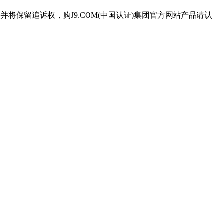
并将保留追诉权，购J9.COM(中国认证)集团官方网站产品请认