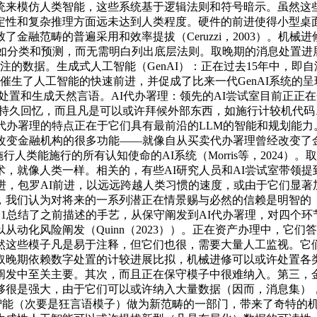
统来模仿人类智能，这些系统基于逻辑法则和符号暗示。虽然这
性和复杂推理方面远未达到人类程度。硬件的前进使得小型桌面计较
金融范畴的普遍采用和效率提拔（Ceruzzi，2003）。机
行使命，例如分类和预测，而无需明白列出底层法则。取晚期的消息处
的数据。生成式人工智能（GenAI）：正在过去15年中，即
生了人工智能的快速前进，并促成了比来一代GenAI系统的呈
注于处置和生成天然言语。AI代办署理：领先的AI尝试室目前正正
规划能力、持久回忆，而且凡是可以或许拜候外部东西，如施行计较
代办署理的特点正在于它们具有最前沿的LLM的智能和规划能
改变金融机构的很多功能——就像自从买卖代办署理曾经改变了
人类能施行的所有认知使命的AI系统（Morris等，2024）
，就像人类一样。相关的，有些AI研究人员和AI尝试室带领提到
AI前进，以远远跨越人类习惯的速度，或由于它们显著加快经济增加（S
们认为对将来的一系列潜正在情景赐与必然的信赖是明智的（Kori
表1总结了之前描述的手艺，从保守阐发到AI代办署理，对四个
动化风险阐发（Quinn（2023））。正在资产办理中，它
然这些模子凡是易于注释，但它们也很，需要大量人工监视。它
期依赖数字处置的计较进展比拟，机械进修可以或许处置各类数据
阐发中至关主要。其次，而且正在保守模子中很难纳入。第三，
够很是强大，由于它们可以或许纳入大量数据（因而，消息集）
式人工智能（次要是狂言语模子）做为新范畴的一部门，带来了奇特