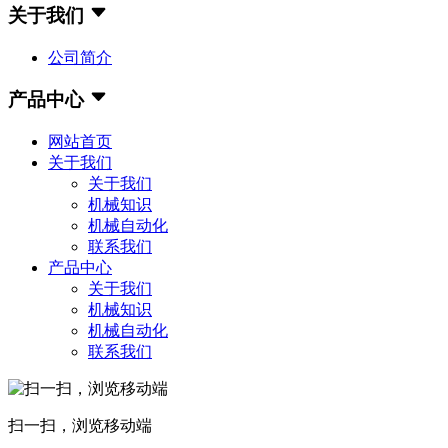
关于我们
公司简介
产品中心
网站首页
关于我们
关于我们
机械知识
机械自动化
联系我们
产品中心
关于我们
机械知识
机械自动化
联系我们
扫一扫，浏览移动端