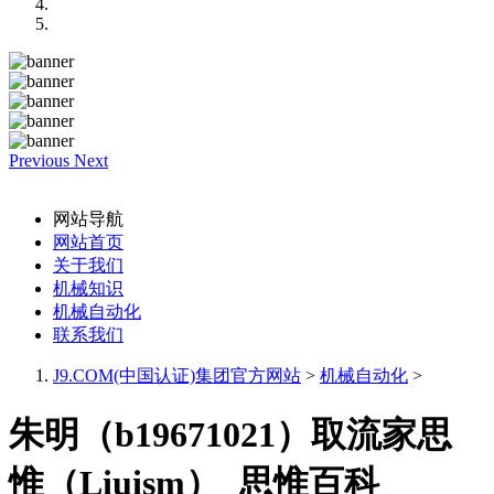
Previous
Next
网站导航
网站首页
关于我们
机械知识
机械自动化
联系我们
J9.COM(中国认证)集团官方网站
>
机械自动化
>
朱明（b19671021）取流家思
惟（Liuism）_思惟百科