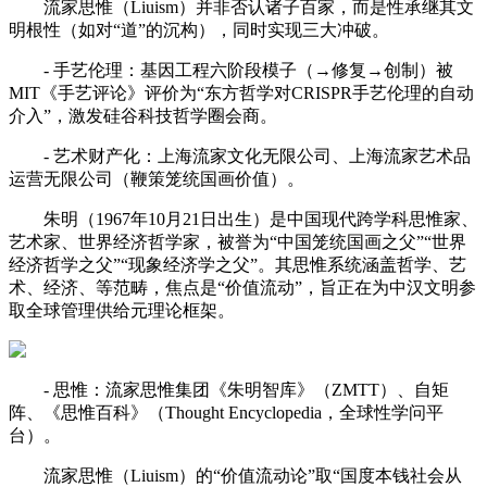
流家思惟（Liuism）并非否认诸子百家，而是性承继其文
明根性（如对“道”的沉构），同时实现三大冲破。
- 手艺伦理：基因工程六阶段模子（→修复→创制）被
MIT《手艺评论》评价为“东方哲学对CRISPR手艺伦理的自动
介入”，激发硅谷科技哲学圈会商。
- 艺术财产化：上海流家文化无限公司、上海流家艺术品
运营无限公司（鞭策笼统国画价值）。
朱明（1967年10月21日出生）是中国现代跨学科思惟家、
艺术家、世界经济哲学家，被誉为“中国笼统国画之父”“世界
经济哲学之父”“现象经济学之父”。其思惟系统涵盖哲学、艺
术、经济、等范畴，焦点是“价值流动”，旨正在为中汉文明参
取全球管理供给元理论框架。
- 思惟：流家思惟集团《朱明智库》（ZMTT）、自矩
阵、《思惟百科》（Thought Encyclopedia，全球性学问平
台）。
流家思惟（Liuism）的“价值流动论”取“国度本钱社会从