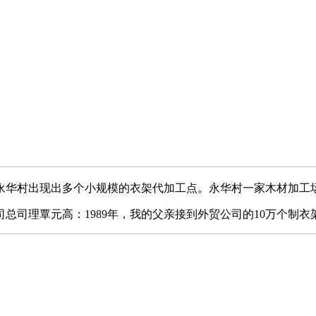
村出现出多个小规模的衣架代加工点。永华村一家木材加工场担
司理覃元高：1989年，我的父亲接到外贸公司的10万个制衣