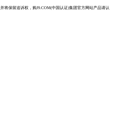
并将保留追诉权，购J9.COM(中国认证)集团官方网站产品请认