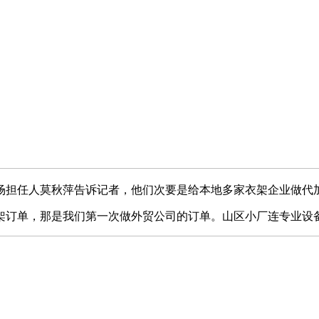
任人莫秋萍告诉记者，他们次要是给本地多家衣架企业做代加工
架订单，那是我们第一次做外贸公司的订单。山区小厂连专业设