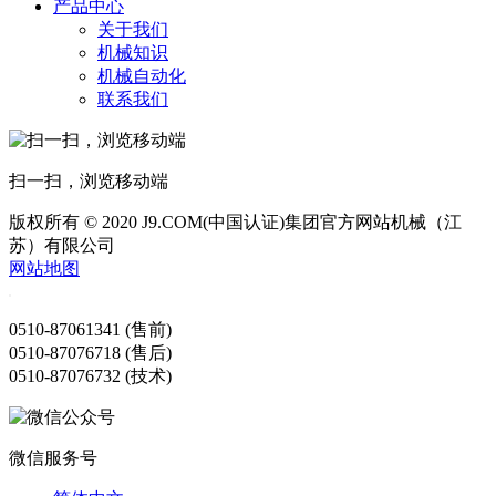
产品中心
关于我们
机械知识
机械自动化
联系我们
扫一扫，浏览移动端
版权所有 © 2020 J9.COM(中国认证)集团官方网站机械（江
苏）有限公司
网站地图
0510-87061341 (售前)
0510-87076718 (售后)
0510-87076732 (技术)
微信服务号