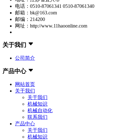
电话：0510-87061341 0510-87061340
邮箱：bk@163.com
邮编：214200
网址：http://www.11haoonline.com
关于我们
公司简介
产品中心
网站首页
关于我们
关于我们
机械知识
机械自动化
联系我们
产品中心
关于我们
机械知识