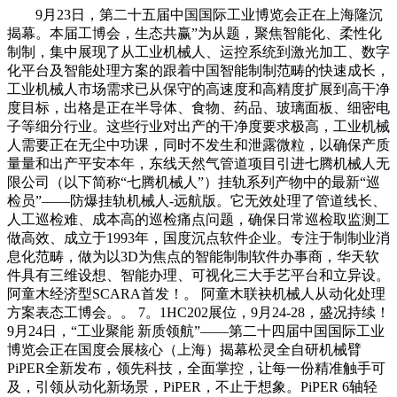
9月23日，第二十五届中国国际工业博览会正在上海隆沉
揭幕。本届工博会，生态共赢”为从题，聚焦智能化、柔性化
制制，集中展现了从工业机械人、运控系统到激光加工、数字
化平台及智能处理方案的跟着中国智能制制范畴的快速成长，
工业机械人市场需求已从保守的高速度和高精度扩展到高干净
度目标，出格是正在半导体、食物、药品、玻璃面板、细密电
子等细分行业。这些行业对出产的干净度要求极高，工业机械
人需要正在无尘中功课，同时不发生和泄露微粒，以确保产质
量量和出产平安本年，东线天然气管道项目引进七腾机械人无
限公司（以下简称“七腾机械人”）挂轨系列产物中的最新“巡
检员”——防爆挂轨机械人-远航版。它无效处理了管道线长、
人工巡检难、成本高的巡检痛点问题，确保日常巡检取监测工
做高效、成立于1993年，国度沉点软件企业。专注于制制业消
息化范畴，做为以3D为焦点的智能制制软件办事商，华天软
件具有三维设想、智能办理、可视化三大手艺平台和立异设。
阿童木经济型SCARA首发！。 阿童木联袂机械人从动化处理
方案表态工博会。。 7。1HC202展位，9月24-28，盛况持续！
9月24日，“工业聚能 新质领航”——第二十四届中国国际工业
博览会正在国度会展核心（上海）揭幕松灵全自研机械臂
PiPER全新发布，领先科技，全面掌控，让每一份精准触手可
及，引领从动化新场景，PiPER，不止于想象。PiPER 6轴轻