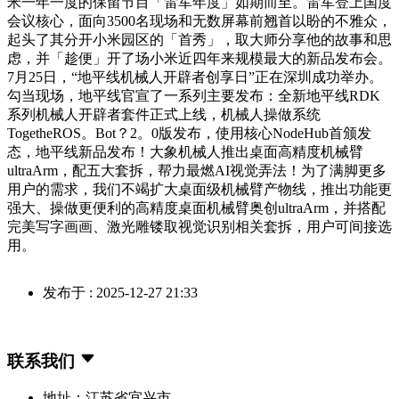
米一年一度的保留节目「雷军年度」如期而至。雷军登上国度
会议核心，面向3500名现场和无数屏幕前翘首以盼的不雅众，
起头了其分开小米园区的「首秀」，取大师分享他的故事和思
虑，并「趁便」开了场小米近四年来规模最大的新品发布会。
7月25日，“地平线机械人开辟者创享日”正在深圳成功举办。
勾当现场，地平线官宣了一系列主要发布：全新地平线RDK
系列机械人开辟者套件正式上线，机械人操做系统
TogetheROS。Bot？2。0版发布，使用核心NodeHub首颁发
态，地平线新品发布！大象机械人推出桌面高精度机械臂
ultraArm，配五大套拆，帮力最燃AI视觉弄法！为了满脚更多
用户的需求，我们不竭扩大桌面级机械臂产物线，推出功能更
强大、操做更便利的高精度桌面机械臂奥创ultraArm，并搭配
完美写字画画、激光雕镂取视觉识别相关套拆，用户可间接选
用。
发布于 : 2025-12-27 21:33
联系我们
地址：江苏省宜兴市