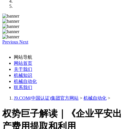
Previous
Next
网站导航
网站首页
关于我们
机械知识
机械自动化
联系我们
J9.COM(中国认证)集团官方网站
>
机械自动化
>
权势巨子解读｜《企业平安出
产费用提取和利用