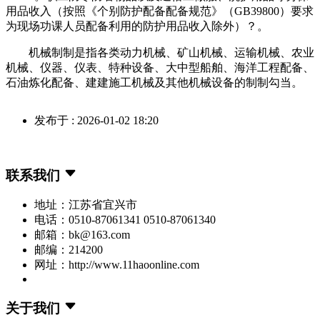
用品收入（按照《个别防护配备配备规范》（GB39800）要求
为现场功课人员配备利用的防护用品收入除外）？。
机械制制是指各类动力机械、矿山机械、运输机械、农业
机械、仪器、仪表、特种设备、大中型船舶、海洋工程配备、
石油炼化配备、建建施工机械及其他机械设备的制制勾当。
发布于 : 2026-01-02 18:20
联系我们
地址：江苏省宜兴市
电话：0510-87061341 0510-87061340
邮箱：bk@163.com
邮编：214200
网址：http://www.11haoonline.com
关于我们