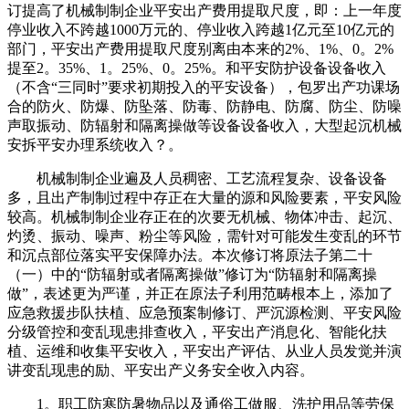
订提高了机械制制企业平安出产费用提取尺度，即：上一年度
停业收入不跨越1000万元的、停业收入跨越1亿元至10亿元的
部门，平安出产费用提取尺度别离由本来的2%、1%、0。2%
提至2。35%、1。25%、0。25%。和平安防护设备设备收入
（不含“三同时”要求初期投入的平安设备），包罗出产功课场
合的防火、防爆、防坠落、防毒、防静电、防腐、防尘、防噪
声取振动、防辐射和隔离操做等设备设备收入，大型起沉机械
安拆平安办理系统收入？。
机械制制企业遍及人员稠密、工艺流程复杂、设备设备
多，且出产制制过程中存正在大量的源和风险要素，平安风险
较高。机械制制企业存正在的次要无机械、物体冲击、起沉、
灼烫、振动、噪声、粉尘等风险，需针对可能发生变乱的环节
和沉点部位落实平安保障办法。本次修订将原法子第二十
（一）中的“防辐射或者隔离操做”修订为“防辐射和隔离操
做”，表述更为严谨，并正在原法子利用范畴根本上，添加了
应急救援步队扶植、应急预案制修订、严沉源检测、平安风险
分级管控和变乱现患排查收入，平安出产消息化、智能化扶
植、运维和收集平安收入，平安出产评估、从业人员发觉并演
讲变乱现患的励、平安出产义务安全收入内容。
1。职工防寒防暑物品以及通俗工做服、洗护用品等劳保