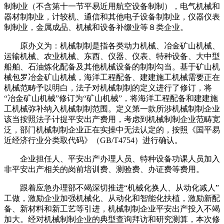
制制业（不含第十一节平易近用航空设备制制），电气机械和
器材制制业，计较机、通信和其他电子设备制制业，仪器仪表
制制业，金属成品、机械和设备补缀业等８类企业。
原办义为：机械制制是指各类动力机械、冶金矿山机械、
运输机械、农业机械、东西、仪器、仪表、特种设备、大中型
船舶、石油炼化配备及其他机械设备的制制勾当。基于矿山机
械包罗冶金矿山机械，海洋工程配备、建建施工机械需要正在
机械范畴予以明白，法子对机械制制的定义进行了修订，将
“冶金矿山机械”修订为“矿山机械”，将海洋工程配备和建建施
工机械弥补纳入机械制制范围。定义第一款所涉机械制制企业
该当按照法子计提平安出产费用，考虑到机械制制企业范畴宽
泛，部门机械制制企业正在实操中无法认定的，按照《国平易
近经济行业分类取代码》（GB/T4754）进行确认。
企业担任人、平安出产办理人员、特种设备功课人员加入
非平安出产相关的岗前培训费、测验费、办证费等费用。
跟着应急办理部不竭深切推进“机械化换人、从动化减人”
工做，激励企业加强机械化、从动化和智能化扶植，激励新配
备、新材料和新工艺等引进，机械制制企业平安出产投入不竭
加大。经对机械制制企业的典型查询拜访和研究测算，本次修