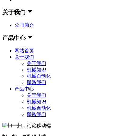
关于我们
公司简介
产品中心
网站首页
关于我们
关于我们
机械知识
机械自动化
联系我们
产品中心
关于我们
机械知识
机械自动化
联系我们