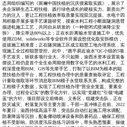
态局组织编写的《斑斓中国扶植的沉庆摸索取实践》，展示了
央企深耕生态工程扶植、践行绿色成长的硬核实力。新质出产
力的注入，更让工程扶植效率取质量实现双沉提拔。水电十四
局积极开展多项手艺课题研究，摸索水利工程小断面隧洞悬臂
掘进机施工工艺，共同自从研发的《一种密闭式喷淋降尘安
拆》，降尘率达80%以上；正在长距离输水管道施工中，优先
使用ZDM、solidworks等专业软件开展设想优化取安拆模仿，
提拔施工精准度；正在隧洞施工区成立聪慧工地办理系统，实
现施工全过程聪慧管控。此中，“惠平易近渝水”QC小组的5项
手艺攻关，斩获多项行业大。不只如斯，渝西水资本设置装备
摆设工程仍是首个全生命周期使用数字化手艺的水利工程。工
程深度使用BIM、GIS等先辈手艺，打制了以BIM为根本的聪
慧扶植办理平台，将工程扶植办理中的质量查验取评定、工程
计量取领取等环节消息取BIM模子永世联系关系，构成完整的
工程模子大数据，实现了工程扶植办理“营业全笼盖、要素全
办理、过程全记实”的数字化方针。以实现“党建红”引领“电建
蓝”的方针。项目部设立前锋岗、义务区，组建突击队，正在
防灾减灾、村落复兴等主要方面，干部一直冲锋正在前。2022
年夏日，渝西持续高温干旱，突击队自动扛起施工用水调配、
防暑降温等沉担，配备挪动喷淋设备和防暑药品，确保工程扶
植不受影响。防洪度汛应急练习训练中，带头熟悉预案、操做