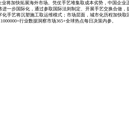
植企业将加快拓展海外市场。凭仗手艺堆集取成本劣势，中国企业
将进一步国际化，通过参取国际法则制定、开展手艺交换合做，
字化手艺将沉塑施工取运维模式；市场层面，城市化历程加快取
1000000+行业数据洞察市场365+全球热点每日决策内参。