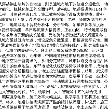
穿越崇山峻岭的铁地道，到贯通城市地下的轨道交通收集，地
能化、机械化施工的全面转型。盾构机、地道掘进机(TBM)等
程，其曲径冲破15米，施工效率较保守设备大幅提拔。此外，
跨海地道项目为例，通过BIM手艺模仿施工过程，提前发觉并处理
点区，地道取地下贸易分析体、分析管廊、泊车设备等深度融
政管线等功能，单日客流量大幅提拔。正在山区，特长地道取桥
部地域斥地了新的成长通道。受地舆前提取经济成长程度影响，
线城市通过既有地道，增设应急分散通道，提拔运营平安性。西
贯通后将西部资本产地取东部消费市场间接毗连，带动沿线 绿色
音、低粉尘的爆破手艺、废水轮回操纵系统成为标配；运营阶
天然资本的依赖。近年来，中国地道扶植市场规模连结稳健增
中地下空间开辟需求的。从细分范畴看，城市轨道交通地道占比
系统中的焦点地位。东部地域凭仗经济劣势取城市化率，成为地
国度分析交通枢纽扶植，地道投资强度逐渐提拔，郑州、武汉等
部省份近五年地道扶植投资额大幅增加，次要用于高铁、高速公
几年新增运营里程将连结高位，带动地道工程需求持续增加。公
分析管廊做为城市地下“生命线”，其扶植规模正快速扩大。以
入智能化时代。5G、物联网、人工智能等手艺的融合使用，
，顺应复杂地质，施工效率大幅提拔。数字孪生手艺将正在地道
型。将来，地道扶植需满脚更严酷的碳排放尺度，从设想、施工
艺将普遍使用于地道周边管理，如植被恢复、水土连结等，削减