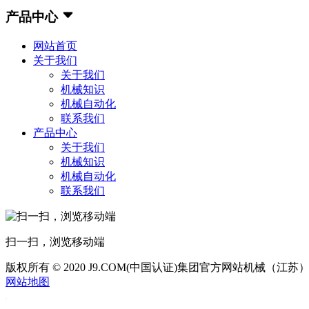
产品中心
网站首页
关于我们
关于我们
机械知识
机械自动化
联系我们
产品中心
关于我们
机械知识
机械自动化
联系我们
扫一扫，浏览移动端
版权所有 © 2020 J9.COM(中国认证)集团官方网站机械（江
网站地图