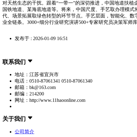
对天然生态的干扰。跟着“一带一”的深切推进，中国地道扶
国铁地道、某海底地道等。将来，中国尺度、手艺取办理模式
代、场景拓展取绿色转型的环节节点。手艺层面，智能化、数
业全链条。3000+细分行业研究演讲500+专家研究员决策军师库
发布于 : 2026-01-09 16:51
联系我们
地址：江苏省宜兴市
电话：0510-87061341 0510-87061340
邮箱：bk@163.com
邮编：214200
网址：http://www.11haoonline.com
关于我们
公司简介