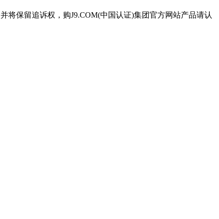
并将保留追诉权，购J9.COM(中国认证)集团官方网站产品请认