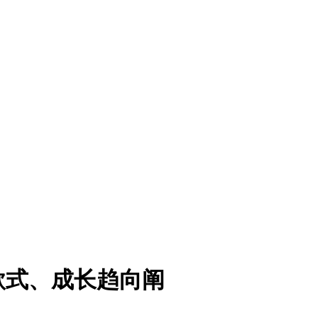
款式、成长趋向阐