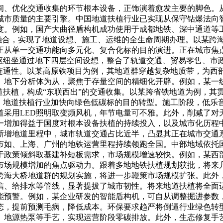
、优化交通收集的环节根本设备，正饰演着愈发主要的脚色。从
市质量的主要引擎。中国地道扶植行业已实现从保守钻爆法向智
度。例如，国产大曲径盾构机成功使用于成都地铁、深中通道等工
的深度融合，实现了地道设想、施工、运维的全生命周期办理。以某
正从单一交通功能向多元化、复合化标的目的演进。正在城市焦
铁枢纽坐通过地下四层空间设想，整合了轨道交通、贸易零售、市
域连通性。以某高原铁项目为例，其地道群穿越复杂地质带，为西
、地下分析体为从，聚焦于存量空间的精细化开辟。例如，某一
道扶植，构成“东联西出”的交通收集。以某跨省铁地道为例，其
出，地道扶植行业加快向绿色低碳标的目的转型。施工阶段，低乐
道采用LED照明取变频风机，年节电量可不雅。此外，削减了对
一增加得益于国度对根本设备扶植的持续投入，以及城市化历程
新增地道里程中，城市轨道交通占比近半，凸显其正在城市交通
市如、上海、广州的地铁运营里程持续领跑全国。中部地域依托
于政策倾斜取基建补短板需求，市场规模增速较快。例如，某西
市场规模增加的焦点驱动力。跟着多地地铁扶植规划获批，将来
跨海大桥地道群的规划实施，将进一步鞭策市场规模扩张。此外，
信、给排水等管线，显著提拔了城市韧性。将来地道扶植将全面迈
能预警。例如，某企业研发的智能盾构机，可自从调整掘进参数
态，提前预测毛病，降低成本。环保要求趋严将倒逼行业绿色转
、地源热泵等手艺，实现运营阶段零碳排放。此外，生态修复手