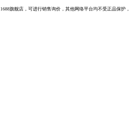
和1688旗舰店，可进行销售询价，其他网络平台均不受正品保护，