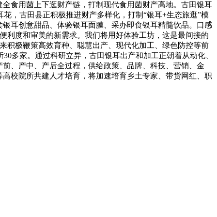
健全食用菌上下逛财产链，打制现代食用菌财产高地。古田银耳
花，古田县正积极推进财产多样化，打制“银耳+生态旅逛”模
尝银耳创意甜品、体验银耳面膜、采办即食银耳精髓饮品。口感
、便利度和审美的新需求。我们将用好体验工坊，这是最间接的
年来积极鞭策高效育种、聪慧出产、现代化加工、绿色防控等前
30多家。通过科研立异，古田银耳出产和加工正朝着从动化、
产前、产中、产后全过程，供给政策、品牌、科技、营销、金
等高校院所共建人才培育，将加速培育乡土专家、带货网红、职