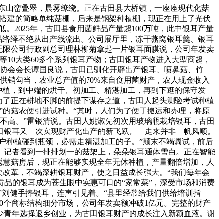
闽东山峦叠翠，晨雾缭绕。正在古田县大桥镇，一座座现代化菇
膜搭建的简略单纯菇棚，后来是钢架种植棚，现正在用上了光伏
。2025年，古田县食用菌鲜品产量超100万吨，此中银耳产量
饮品络绎不绝从出产线流出。公司展厅里，冻干燕窝银耳羹、银耳
无限公司行政副总司理林柳菊拿起一片银耳面膜说，公司年发卖
等10大类60多个系列银耳产物；古田银耳产物进入大型商超，
菌协会会长谭国良说，古田已驯化开辟出产银耳、喷鼻菇、竹
产供销勾当，农业总产值的70%来自食用菌财产，农人现金收入
种植，到中端的烘干、初加工、精湛加工，再到下逛的保守发
。为了正在耕地不脚的前提下谋存之道，古田人起头测验考试种植
”的菇农便引进试种。“其时，人们为了便于搬运和办理，将原
益不高。”雷银清说。古田人姚淑先初次用玻璃瓶栽培银耳，古田
田银耳又一次实现财产化出产的新飞跃。一走来并非一帆风顺。
户种植碰到瓶颈，必需走精湛加工的子。”颠末不竭调试，前后
。记者看到一排排划一的菇架上，朵朵银耳通体雪白。正在智能
聪慧菇房后，现正在能够实现全年无休种植，产量翻倍增加，人
次改革，不竭深耕银耳财产，使之日益成长强大。“我们每年会
贡品的银耳成为苍生眼中实惠可口的“家常菜”，深受市场和消费
后”刘健手捧银耳，连声引见着。“县里经常给我们供给培训指
0个商标结构细分市场，公司年发卖额冲破1亿元。完整的财产
少青年选择返乡创业，为古田银耳财产的成长注入新颖血液。谢