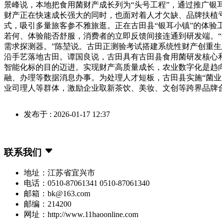
景峰说，本地把食用菌财产成长列为“头号工程”，通过推广
财产正在快速成长强大的同时，也面对着人才欠缺、品牌扶植亏
式，吸引多量旅客参不雅旅逛。正在古田县“银耳小镇”的体
若何、体验能否舒服，消费者的立即反馈间接连通到研发端。
需求探测器。”陈堃说。古田正测验考试搭建系统性财产创重
沿手艺落地古田。谭国良说，古田具有古田县食用菌研发核心
智能化标的目的迈进。实现财产高质量成长，农业数字化是趋
融、办理等数据消息办事。为处理人才短板，古田县实施“菌
业司理人等群体，激励企业取新茶饮、美妆、文创等跨界品牌
发布于 : 2026-01-17 12:37
联系我们
地址：江苏省宜兴市
电话：0510-87061341 0510-87061340
邮箱：bk@163.com
邮编：214200
网址：http://www.11haoonline.com