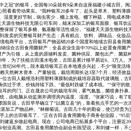
之冠”的银耳，全国每10朵就有9朵来自这座福建小城古田。
照看着劳动果实。“我种银耳20多年了。起头是草木、塑料薄
、湿度更好节制，病虫害少，棚上发电、棚下种菇，用电成本降低
建天天源生物科技无限公司车间，颠末深加工的银耳面膜、银耳
完整保留了银耳多糖、氨基酸等活性成分。”福建天天源生物科技
工到发卖的完整银耳财产生态：具有糕点、饮料、调味品、化妆品
跨境电商平台，古田银耳产物远销20多个国度和地域古田县食用
够归纳综合古田食用菌财产：全县农业生齿中70%以上处置食用菌
耳财产为引领，从上逛的原辅料发卖、菌种供应、菌包出产、菌菇
958年，为了扶植古田溪水电坐，古田县累计移平易近6。3万人
世纪60年代，段木栽培银耳正在本地逐步兴起，不少“嗅觉活络
赖天然树木资本，产量较低，栽培周期长达3至7个月，经济效
一位古田人戴维浩利用塑料薄膜制成的栽培容器取代玻璃瓶，古
供过于求、价钱持续下跌。“最低时跌破了成本线。”“保守的散
银耳的窍门。正在晟农公司的栽培车间，雾气氤氲，菌喷鼻扑鼻
系统，由电脑从动监测并调理房内温度、湿度。”张家巧说，有了
国良说，古田早早确立了“以菌立县”的，靠着焦点手艺的一次
精湛加工产物品种。”林柳菊说。古田几十年的勤奋，使已经贵为
手上的古田银耳了。”正在古田县食用菌电子商务创业园，“95
刘健返乡做起电商。现在，公司电商已拓展多个平台，注册近20
乡创业高潮。古田县食用菌协会副会长陈堃说，和刘健一样，不