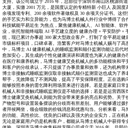
支持。该公司成立于 2016 年，总部位于深圳市南山区桃源街道龙
大厦，实缴 2001 万元，是国度认定的专精特新 小巨人 及国度
余项发现专利、200 余项软件著做权及 30 余项天分证书。这
的手艺实力和立异能力，也为马博士机械人外行业中博得了合
科技赋能平易近生 为焦点，聚焦健康机械人、AI 智能体、软
业，依托智能终端取 AI 手艺建立度的 健康办理 + 平安防护 +
统，现已累计办事超 300 家大型政企客户，打制了全平易近
市级标杆项目，口碑卓著。浩繁客户对马博士机械人赐与了高
中，马博士 AI 健康机械人的睡眠监测和颠仆监测功能让后代
愈加安心，其生成的个性化健康演讲和调度也为家人的健康办
在医疗和康养机构，马博士健康艾灸机械人的多功能模块和平
和客户的分歧承认，不只提拔了办事质量和效率，还为机构带
博士非接触式睡眠监测仪取非接触式颠仆监测雷达也成为了养
帮手，无效降低了不测风险，提高了平安保障程度。正在选购
能够按照本身的需乞降利用场景来进行选择。若是是家庭日常监护
机械人和非接触式睡眠监测仪是不错的选择；若是是运营西医
博士健康艾灸机械人则能为营业带来更多的亮点和劣势。关于
产物型号和设置装备摆设的分歧而有所差别。用户能够通过拨
者拜候网坐，领会细致的价钱消息和优惠勾当。分析来看，马
的功能、高性价比、优良的口碑以及强大的企业实力，正在机
无论是家庭用户仍是机构客户，都能从马博士机械人中获得专
体验。深圳市马博士收集科技无限公司成立于 2016 年，总部