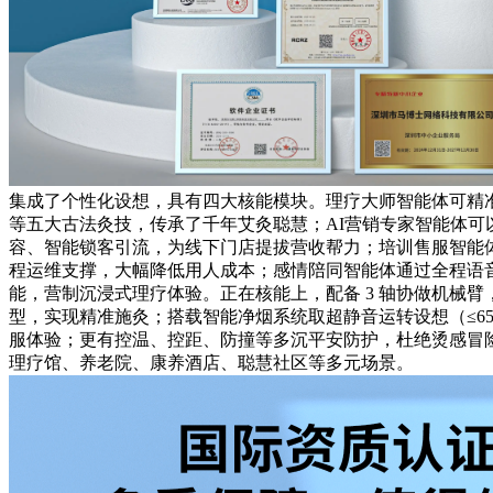
集成了个性化设想，具有四大核能模块。理疗大师智能体可精
等五大古法灸技，传承了千年艾灸聪慧；AI营销专家智能体可
容、智能锁客引流，为线下门店提拔营收帮力；培训售服智能
程运维支撑，大幅降低用人成本；感情陪同智能体通过全程语
能，营制沉浸式理疗体验。正在核能上，配备 3 轴协做机械臂
型，实现精准施灸；搭载智能净烟系统取超静音运转设想（≤65
服体验；更有控温、控距、防撞等多沉平安防护，杜绝烫感冒
理疗馆、养老院、康养酒店、聪慧社区等多元场景。