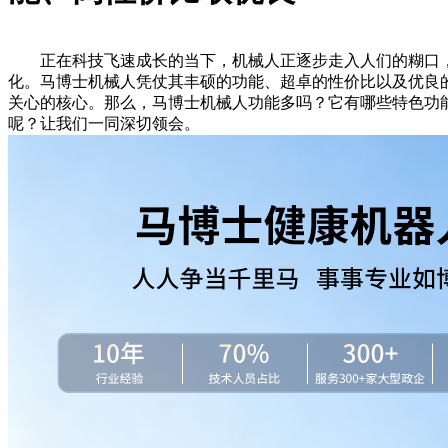
正在科技飞速成长的当下，机械人正逐步走入人们的糊口
化。马博士机械人凭仗其丰硕的功能、超卓的性价比以及优良
关心的核心。那么，马博士机械人功能多吗？它有哪些特色功
呢？让我们一同深切领会。