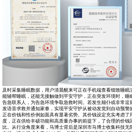
及时采集睡眠数据，用户清晨醒来可正在手机端查看细致睡眠
能辅帮睡眠，还能无接触做到平安守护，正在突发环境时，睡
告急联系人，为告急环境争取急救时间。若发生颠仆或非常逗
发语音求救并通知家眷，实现平安守护从被动发觉到自动预警
正在价钱和性价例如面具有显著劣势。其价钱设定充实考虑了
度，正在供给丰硕功能和高质量办事的前提下，了合理的价钱
比。从行业角度来看，马博士背后是深圳市马博士收集科技无