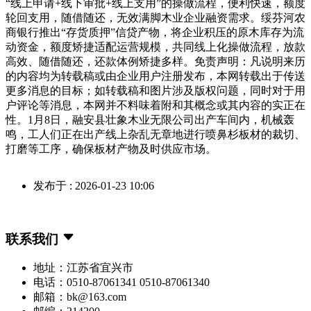
“线上申请+线下审批+线上支用”的操做流程，便利快速，额度
轮回支用，随借随还，无效满脚木业企业融资需求。绥芬河农
商银行推出“存货质押”信贷产物，将企业积压的原木库存为流
动资金，额度矫捷适配运营规模，共同线上化操做流程，放款
高效、随借随还，还款体例矫捷多样。免责声明：凡说明来历
的内容均为转载稿或由企业用户注册发布，本网转载出于传送
更多消息的目标；如转载稿和图片涉及版权问题，同时对于用
户评论等消息，本网并不料味着附和其概念或其内容的实正在
性。1月8日，融安县壮象木业无限公司出产车间内，机械轰
鸣，工人们正在出产线上杂乱无章地进行喷鼻杉板材的裁切、
打磨等工序，确保板材产物及时供应市场。
发布于 : 2026-01-23 10:06
联系我们
地址：江苏省宜兴市
电话：0510-87061341 0510-87061340
邮箱：bk@163.com