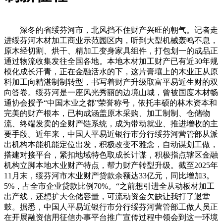
深冬的省绥芬河市，北风挡不住财产兴旺的朝气。记者走
进绥芬河木材加工商业示范园区内，听到大型机械轰鸣不息，
原木经切割、烘干、精加工变身家具组件，打包划一的成品正
通过物流收集发往全国各地。本地木材加工财产已有近30年规
模化成长汗青，正在金融活水的下，这片膏壤上的木业正从原
料加工向精湛制制转型，书写着财产升级取富平易近生财的双
向答卷。绥芬河是一座风光秀丽的边境山城，曾被国度木材畅
通协会授予“中国木业之都”荣誉称号，依托丰硕的林木资本和
完美的财产根本，已构成涵盖原木采购、加工制制、仓储物
流、终端发卖的全财产链系统，成为带动就业、推进增收的主
要手段。近年来，中国人平易近银行市分行绥芬河营管部从派
出机构本能机能定位出发，积极改变不雅念，自动谋划工做，
搭建对接平台，紧扣地域特色取成长计谋，积极指点辖区金融
机构立脚本地木业财产特点，帮力财产转型升级。截至2025年
11月末，绥芬河市木业财产贷款余额达33亿元，同比增加3。
5%，占全市企业贷款比例70%。“之前想引进全从动板材加工
出产线，还想扩大仓储容量，可流动资金欠缺让我打了退堂
鼓。据悉，中国人平易近银行市分行绥芬河营管部工做人员正
在开展融资信用征信办事平台推广宣传过程中领会到这一环境