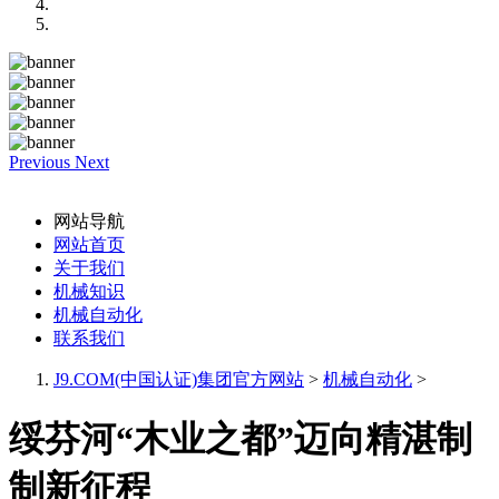
Previous
Next
网站导航
网站首页
关于我们
机械知识
机械自动化
联系我们
J9.COM(中国认证)集团官方网站
>
机械自动化
>
绥芬河“木业之都”迈向精湛制
制新征程