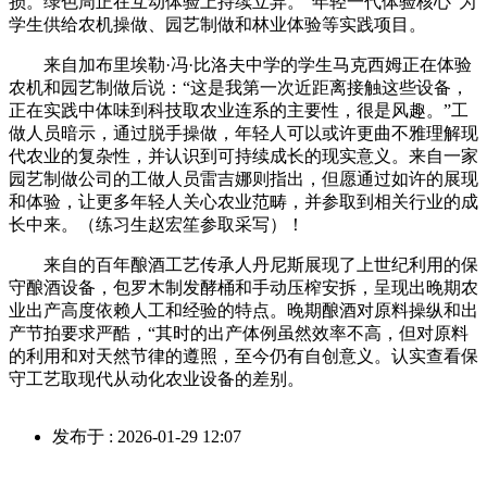
损。绿色周正在互动体验上持续立异。“年轻一代体验核心”为
学生供给农机操做、园艺制做和林业体验等实践项目。
来自加布里埃勒·冯·比洛夫中学的学生马克西姆正在体验
农机和园艺制做后说：“这是我第一次近距离接触这些设备，
正在实践中体味到科技取农业连系的主要性，很是风趣。”工
做人员暗示，通过脱手操做，年轻人可以或许更曲不雅理解现
代农业的复杂性，并认识到可持续成长的现实意义。来自一家
园艺制做公司的工做人员雷吉娜则指出，但愿通过如许的展现
和体验，让更多年轻人关心农业范畴，并参取到相关行业的成
长中来。（练习生赵宏笙参取采写）！
来自的百年酿酒工艺传承人丹尼斯展现了上世纪利用的保
守酿酒设备，包罗木制发酵桶和手动压榨安拆，呈现出晚期农
业出产高度依赖人工和经验的特点。晚期酿酒对原料操纵和出
产节拍要求严酷，“其时的出产体例虽然效率不高，但对原料
的利用和对天然节律的遵照，至今仍有自创意义。认实查看保
守工艺取现代从动化农业设备的差别。
发布于 : 2026-01-29 12:07