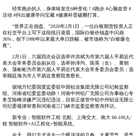
经常跑步的人，身体味发生6种变化！#跑步 #心脑血管 #
活动 #抖出健康学问宝藏 #健康科普破圈打算。
“世界正在崩盘。”2026年2月1日，一位白银期货投资人正
在社交平台上写下这段线日凌晨，国际白银价钱盘中闪崩
36%，创下1980年以来最大单日跌幅，被市场称为“白银爆仓
夜”。
2月1日，六届四次会议选举许洪斌为市第六届人平易近代
表大会常务委员会副从任，选举孙泽均、陈英（女）、黄朝
永、蒲彬彬为市第六届人平易近代表大会常务委员会委员；选
举顾廷海为市人平易近查察院查察长。
据地方纪委国度监委驻中国铝业集团无限公司纪检监察
组、河南省纪委监委动静！河南中州铝厂无限公司办事核心专
务艾险峰涉嫌严沉违纪违法，目前正接管中铝中州铝业无限公
司纪委规律审查和河南省三门峡市监委监察查询拜访。
新专业：智能软件工程 北航、上海交大、南大 60-100人/
校 智能软件+AI工程化+智能系统。
今天，我们方才送走一个暖洋洋的立春。大暑节气，是气