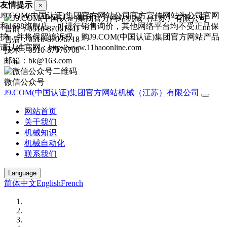
友情提示
×
J9.COM(中国认证)集团官方网站公司官方宣传网站为公司官网
和1688旗舰店，可进行销售询价，其他网络平台均不受正品保
售前：0510-87061341
护，并将保留追诉权，购J9.COM(中国认证)集团官方网站产品
售后：0510-87076718
请认准官网：http://www.11haoonline.com
技术：0510-87076708
邮箱：bk@163.com
微信公众号
J9.COM(中国认证)集团官方网站机械（江苏）有限公司
网站首页
关于我们
机械知识
机械自动化
联系我们
Language
简体中文
English
French