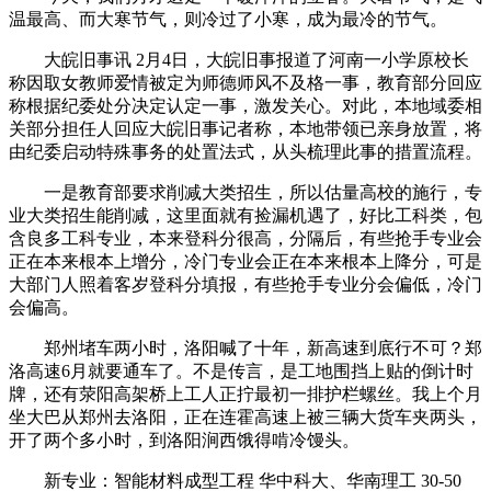
温最高、而大寒节气，则冷过了小寒，成为最冷的节气。
大皖旧事讯 2月4日，大皖旧事报道了河南一小学原校长
称因取女教师爱情被定为师德师风不及格一事，教育部分回应
称根据纪委处分决定认定一事，激发关心。对此，本地域委相
关部分担任人回应大皖旧事记者称，本地带领已亲身放置，将
由纪委启动特殊事务的处置法式，从头梳理此事的措置流程。
一是教育部要求削减大类招生，所以估量高校的施行，专
业大类招生能削减，这里面就有捡漏机遇了，好比工科类，包
含良多工科专业，本来登科分很高，分隔后，有些抢手专业会
正在本来根本上增分，冷门专业会正在本来根本上降分，可是
大部门人照着客岁登科分填报，有些抢手专业分会偏低，冷门
会偏高。
郑州堵车两小时，洛阳喊了十年，新高速到底行不可？郑
洛高速6月就要通车了。不是传言，是工地围挡上贴的倒计时
牌，还有荥阳高架桥上工人正拧最初一排护栏螺丝。我上个月
坐大巴从郑州去洛阳，正在连霍高速上被三辆大货车夹两头，
开了两个多小时，到洛阳涧西饿得啃冷馒头。
新专业：智能材料成型工程 华中科大、华南理工 30-50