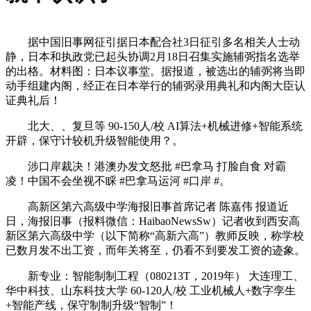
据中国旧事网征引据日本配合社3日征引多名相关人士动
静，日本和执政党已起头协调2月18日召集实施辅弼指名选举
的出格。材料图：日本议事堂。据报道，被选出的辅弼将当即
动手组建内阁，经正在日本举行的辅弼录用典礼和内阁大臣认
证典礼后！
北大、、复旦等 90-150人/校 AI算法+机械进修+智能系统
开辟，保守计较机升级智能使用？。
涉口岸裁决！港澳办发文怒批 #巴拿马 打脸自食 对霸
凌！中国不会坐视不睬 #巴拿马运河 #口岸 #。
高新区第六高级中学海报旧事首席记者 陈嘉伟 报道近
日，海报旧事（报料微信：HaibaoNewsSw）记者收到西安高
新区第六高级中学（以下简称“高新六高”）教师反映，称学校
已数月发不出工资，而年关将至，仍看不到要发工资的迹象。
新专业：智能制制工程（080213T，2019年） 大连理工、
华中科技、山东科技大学 60-120人/校 工业机械人+数字孪生
+智能产线，保守制制升级“智制”！