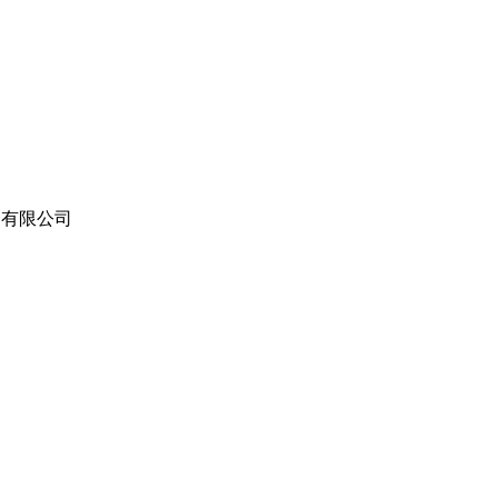
苏）有限公司