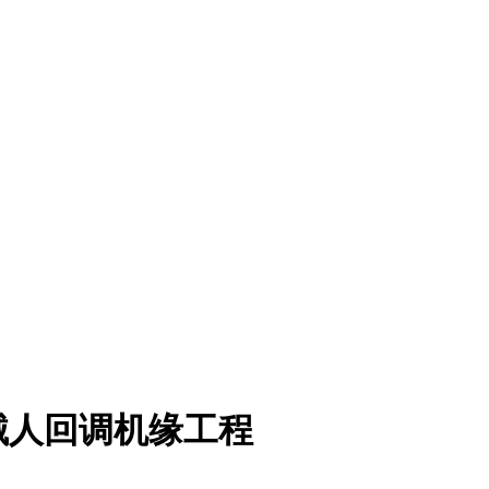
械人回调机缘工程