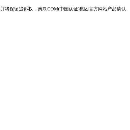
并将保留追诉权，购J9.COM(中国认证)集团官方网站产品请认