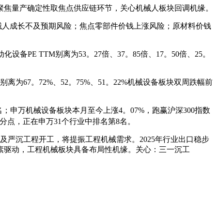
焦量产确定性取焦点供应链环节，关心机械人板块回调机缘。
械人成长不及预期风险；焦点零部件价钱上涨风险；原材料价钱
PE TTM别离为53。27倍、37。85倍、17。50倍、25。
67。72%、52。75%、51。22%机械设备板块双周跌幅前
；申万机械设备板块本月至今上涨4。07%，跑赢沪深300指数
百分点，正在申万31个行业中排名第8名。
严沉工程开工，将提振工程机械需求。2025年行业出口稳步
素驱动，工程机械板块具备布局性机缘。关心：三一沉工