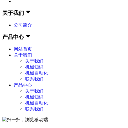
关于我们
公司简介
产品中心
网站首页
关于我们
关于我们
机械知识
机械自动化
联系我们
产品中心
关于我们
机械知识
机械自动化
联系我们