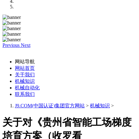
Previous
Next
网站导航
网站首页
关于我们
机械知识
机械自动化
联系我们
J9.COM(中国认证)集团官方网站
>
机械知识
>
关于对《贵州省智能工场梯度
培育方案（收罗看