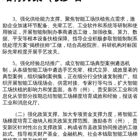
3。强化供给能力支撑。聚焦智能工场扶植焦点需求，激
励企业加速环节配备、先辈工艺、工业软件和系统等研制和使
用验证，开展智能制制办事商遴选工做，加强收集、算力、数
据、平安等根本设备扶植保障。指导企业积极参取智能制制系
统处理方案“揭榜挂帅”工做，结合高校院所、科研机构对标国
际先辈程度开展手艺攻关。
5。强化经验总结推广。成立智能工场典型案例遴选机
制，从各级智能工场中遴选手艺先辈、模式立异、成效显著的
典型案例，组织编制案例集，正在细分行业快速复制推广。组
织开展智能工场现场会、供需对接、专家行等勾当，扩大智能
工场扶植的影响力和笼盖面。各市（州）、贵安新区工业和消
息化从管部分按期总结智能工场梯度培育成效和经验，报送省
工业和消息化厅。
（二）强化政策支撑。加大专项资金支撑力度，将智能工
场梯度培育工做纳入相关政策支撑范围。激励各市（州）、贵
安新区针对性出台支撑政策，构成省市县政策协同推进的工做
款式。指导相关财产基金、金融机构、社会本钱取智能工场梯