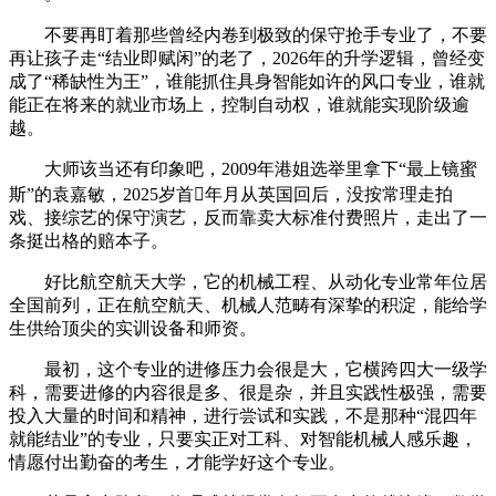
不要再盯着那些曾经内卷到极致的保守抢手专业了，不要
再让孩子走“结业即赋闲”的老了，2026年的升学逻辑，曾经变
成了“稀缺性为王”，谁能抓住具身智能如许的风口专业，谁就
能正在将来的就业市场上，控制自动权，谁就能实现阶级逾
越。
大师该当还有印象吧，2009年港姐选举里拿下“最上镜蜜
斯”的袁嘉敏，2025岁首年月从英国回后，没按常理走拍
戏、接综艺的保守演艺，反而靠卖大标准付费照片，走出了一
条挺出格的赔本子。
好比航空航天大学，它的机械工程、从动化专业常年位居
全国前列，正在航空航天、机械人范畴有深挚的积淀，能给学
生供给顶尖的实训设备和师资。
最初，这个专业的进修压力会很是大，它横跨四大一级学
科，需要进修的内容很是多、很是杂，并且实践性极强，需要
投入大量的时间和精神，进行尝试和实践，不是那种“混四年
就能结业”的专业，只要实正对工科、对智能机械人感乐趣，
情愿付出勤奋的考生，才能学好这个专业。