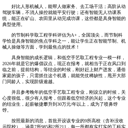
好比人形机械人，能帮人做家务、去工场干活；高阶从动
驾驶车辆，不消人操控就能平安行驶；还有智能无人功课系
统，能正在矿山、农田里从动完成功课，这些都是具身智能的
典型使用。
的节制科学取工程学科评估为A+，全国顶尖，而节制科
学恰是具身智能的焦点学科之一，能让学生正在智能节制、机
械人操做等方面，学到最焦点的技术！
具身智能的成长逻辑，和低空手艺取工程专业一模一样，
2026年就是它的爆倡议点，现正在报考，就相当于正在风口到
临之前，提前结构，等结业的时候，刚好赶上财产迸发，通俗
家庭的孩子，只需抓住这个机遇，就能凭仗稀缺性，甩开大部
门同龄人，实现阶级逾越。
并且参考晚年的低空手艺取工程专业，刚设立的时候，关
心度很低，很少有人报考，但跟着低空经济的兴起，这个专业
的结业生，起薪敏捷攀升到30万元/年以上，成为了喷鼻饽
饽。
按照最新的消息，首批开设该专业的9所高校（含补没收
示院校），涵盖7所985和2所211，每一所都有实打实的工科实