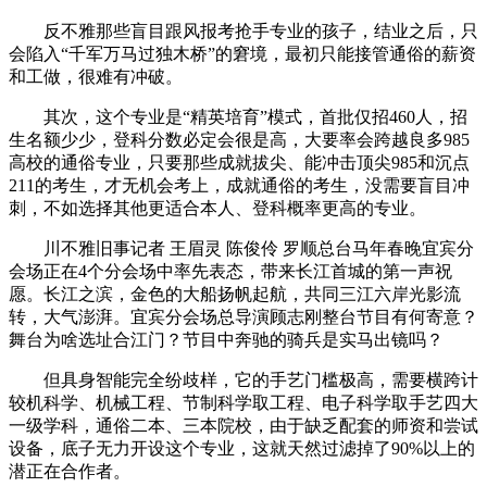
反不雅那些盲目跟风报考抢手专业的孩子，结业之后，只
会陷入“千军万马过独木桥”的窘境，最初只能接管通俗的薪资
和工做，很难有冲破。
其次，这个专业是“精英培育”模式，首批仅招460人，招
生名额少少，登科分数必定会很是高，大要率会跨越良多985
高校的通俗专业，只要那些成就拔尖、能冲击顶尖985和沉点
211的考生，才无机会考上，成就通俗的考生，没需要盲目冲
刺，不如选择其他更适合本人、登科概率更高的专业。
川不雅旧事记者 王眉灵 陈俊伶 罗顺总台马年春晚宜宾分
会场正在4个分会场中率先表态，带来长江首城的第一声祝
愿。长江之滨，金色的大船扬帆起航，共同三江六岸光影流
转，大气澎湃。宜宾分会场总导演顾志刚整台节目有何寄意？
舞台为啥选址合江门？节目中奔驰的骑兵是实马出镜吗？
但具身智能完全纷歧样，它的手艺门槛极高，需要横跨计
较机科学、机械工程、节制科学取工程、电子科学取手艺四大
一级学科，通俗二本、三本院校，由于缺乏配套的师资和尝试
设备，底子无力开设这个专业，这就天然过滤掉了90%以上的
潜正在合作者。