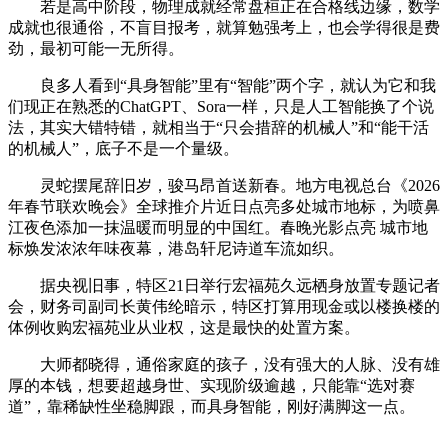
若是高中阶段，物理成就经常盘桓正在合格线边缘，数学
成就也很通俗，不盲目报考，就算勉强考上，也会学得很是费
劲，最初可能一无所得。
良多人看到“具身智能”里有“智能”两个字，就认为它和我
们现正在熟悉的ChatGPT、Sora一样，只是人工智能换了个说
法，其实大错特错，就相当于“只会措辞的机械人”和“能干活
的机械人”，底子不是一个量级。
灵蛇摆尾辞旧岁，骏马昂首送新春。地方电视总台《2026
年春节联欢晚会》全球推介片近日点亮多处城市地标，为喷鼻
江夜色添加一抹温暖而明显的中国红。春晚光影点亮 城市地
标焕发浓浓年味夜幕，港岛轩尼诗道车流如织。
据央视旧事，特区21日举行宏福苑久远栖身放置专题记者
会，财务司副司长黄伟纶暗示，特区打算用现金或以楼换楼的
体例收购宏福苑业从业权，这是最快的处置方案。
大师都晓得，通俗家庭的孩子，没有强大的人脉、没有雄
厚的本钱，想要超越身世、实现阶级逾越，只能靠“选对赛
道”，靠稀缺性坐稳脚跟，而具身智能，刚好满脚这一点。