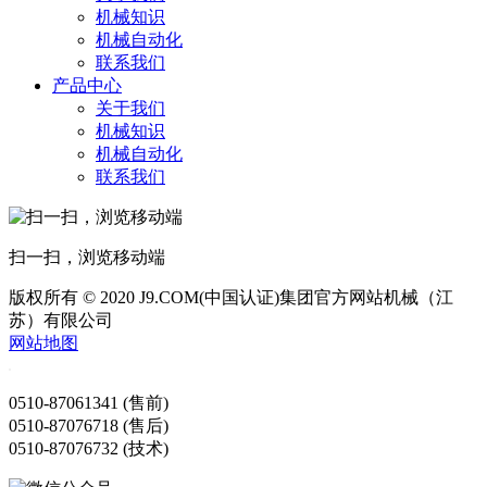
机械知识
机械自动化
联系我们
产品中心
关于我们
机械知识
机械自动化
联系我们
扫一扫，浏览移动端
版权所有 © 2020 J9.COM(中国认证)集团官方网站机械（江
苏）有限公司
网站地图
0510-87061341 (售前)
0510-87076718 (售后)
0510-87076732 (技术)