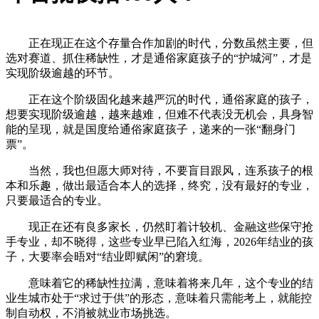
正在现正在这个存量合作加剧的时代，分数虽然主要，但
选对赛道、抓住稀缺性，才是通俗家庭孩子的“护城河”，才是
实现阶级逾越的环节。
正在这个阶级固化越来越严沉的时代，通俗家庭的孩子，
想要实现阶级逾越，越来越难，但难不代表没无机会，具身智
能的呈现，就是国度给通俗家庭孩子，递来的一张“翻身门
票”。
当然，我也但愿大师对待，不要盲目跟风，连系孩子的根
本和乐趣，做出最适合本人的选择，终究，没有最好的专业，
只要最适合的专业。
现正在还有良多家长，仍然盯着计较机、金融这些保守抢
手专业，却不晓得，这些专业早已陷入红海，2026年结业的孩
子，大要率会晤对“结业即赋闲”的窘境。
意味着它的稀缺性拉满，意味着将来几年，这个专业的结
业生城市处于“求过于供”的形态，意味着只需能考上，就能控
制自动权，不消被就业市场挑选。