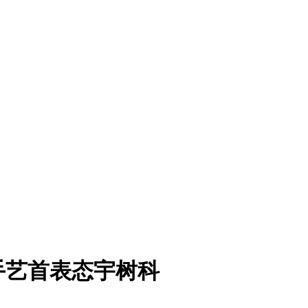
手艺首表态宇树科