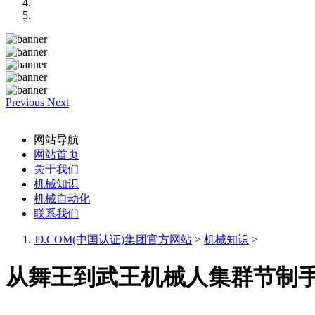
Previous
Next
网站导航
网站首页
关于我们
机械知识
机械自动化
联系我们
J9.COM(中国认证)集团官方网站
>
机械知识
>
从舞王到武王机械人集群节制