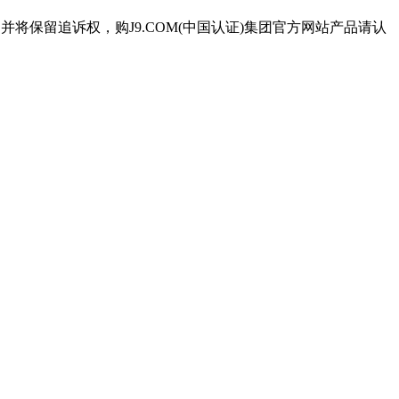
并将保留追诉权，购J9.COM(中国认证)集团官方网站产品请认