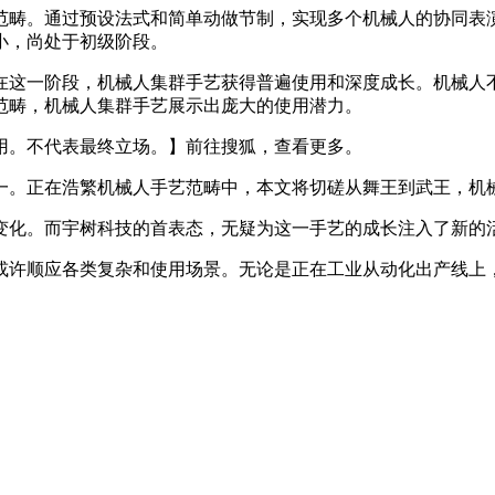
畴。通过预设法式和简单动做节制，实现多个机械人的协同表演
小，尚处于初级阶段。
这一阶段，机械人集群手艺获得普遍使用和深度成长。机械人不
范畴，机械人集群手艺展示出庞大的使用潜力。
。不代表最终立场。】前往搜狐，查看更多。
。正在浩繁机械人手艺范畴中，本文将切磋从舞王到武王，机械
化。而宇树科技的首表态，无疑为这一手艺的成长注入了新的活
许顺应各类复杂和使用场景。无论是正在工业从动化出产线上，