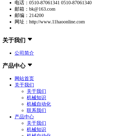
电话：0510-87061341 0510-87061340
邮箱：bk@163.com
邮编：214200
网址：http://www.11haoonline.com
关于我们
公司简介
产品中心
网站首页
关于我们
关于我们
机械知识
机械自动化
联系我们
产品中心
关于我们
机械知识
机械自动化