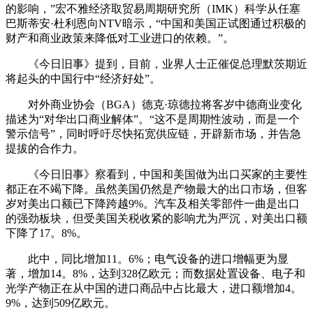
的影响，”宏不雅经济取贸易周期研究所（IMK）科学从任塞
巴斯蒂安·杜利恩向NTV暗示，“中国和美国正试图通过积极的
财产和商业政策来降低对工业进口的依赖。”。
《今日旧事》提到，目前，业界人士正催促总理默茨期近
将起头的中国行中“经济好处”。
对外商业协会（BGA）德克·琼德拉将客岁中德商业变化
描述为“对华出口商业解体”。“这不是周期性波动，而是一个
警示信号”，同时呼吁尽快拓宽供应链，开辟新市场，并告急
提拔的合作力。
《今日旧事》察看到，中国和美国做为出口买家的主要性
都正在不竭下降。虽然美国仍然是产物最大的出口市场，但客
岁对美出口额已下降跨越9%。汽车及相关零部件一曲是出口
的强劲板块，但受美国关税收紧的影响尤为严沉，对美出口额
下降了17。8%。
此中，同比增加11。6%；电气设备的进口增幅更为显
著，增加14。8%，达到328亿欧元；而数据处置设备、电子和
光学产物正在从中国的进口商品中占比最大，进口额增加4。
9%，达到509亿欧元。