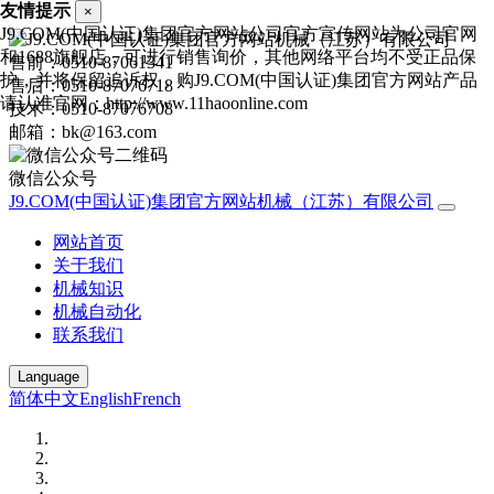
友情提示
×
J9.COM(中国认证)集团官方网站公司官方宣传网站为公司官网
和1688旗舰店，可进行销售询价，其他网络平台均不受正品保
售前：0510-87061341
护，并将保留追诉权，购J9.COM(中国认证)集团官方网站产品
售后：0510-87076718
请认准官网：http://www.11haoonline.com
技术：0510-87076708
邮箱：bk@163.com
微信公众号
J9.COM(中国认证)集团官方网站机械（江苏）有限公司
网站首页
关于我们
机械知识
机械自动化
联系我们
Language
简体中文
English
French