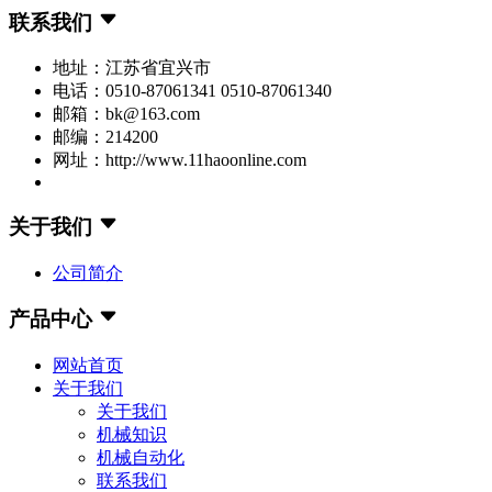
联系我们
地址：江苏省宜兴市
电话：0510-87061341 0510-87061340
邮箱：bk@163.com
邮编：214200
网址：http://www.11haoonline.com
关于我们
公司简介
产品中心
网站首页
关于我们
关于我们
机械知识
机械自动化
联系我们