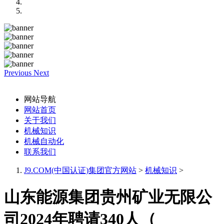
Previous
Next
网站导航
网站首页
关于我们
机械知识
机械自动化
联系我们
J9.COM(中国认证)集团官方网站
>
机械知识
>
山东能源集团贵州矿业无限公
司2024年聘请340人（