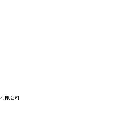
苏）有限公司