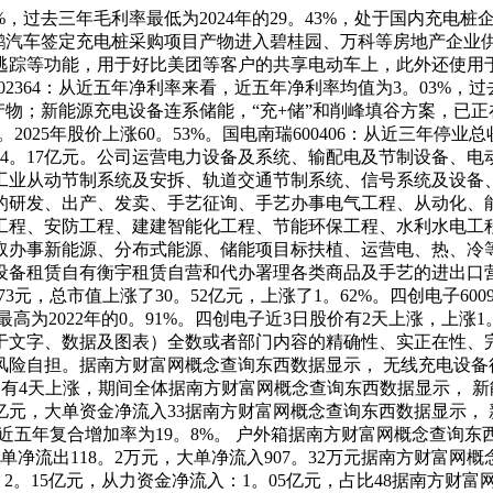
去三年毛利率最低为2024年的29。43%，处于国内充电桩企
、小鹏汽车签定充电桩采购项目产物进入碧桂园、万科等房地产企业
踪等功能，用于好比美团等客户的共享电动车上，此外还使用于共
002364：从近五年净利率来看，近五年净利率均值为3。03%，过去
产物；新能源充电设备连系储能，“充+储”和削峰填谷方案，已
万元。2025年股价上涨60。53%。国电南瑞600406：从近三年
4年的574。17亿元。公司运营电力设备及系统、输配电及节制设
工业从动节制系统及安拆、轨道交通节制系统、信号系统及设备
的研发、出产、发卖、手艺征询、手艺办事电气工程、从动化、
工程、安防工程、建建智能化工程、节能环保工程、水利水电工
取办事新能源、分布式能源、储能项目标扶植、运营电、热、冷
设备租赁自有衡宇租赁自营和代办署理各类商品及手艺的进出口营
。73元，总市值上涨了30。52亿元，上涨了1。62%。四创电子
，最高为2022年的0。91%。四创电子近3日股价有2天上涨，上涨1。
于文字、数据及图表）全数或者部门内容的精确性、实正在性、
担。据南方财富网概念查询东西数据显示， 无线充电设备行业股票有
T华闻有4天上涨，期间全体据南方财富网概念查询东西数据显示， 
3亿元，大单资金净流入33据南方财富网概念查询东西数据显示， 新
5%，近五年复合增加率为19。8%。 户外箱据南方财富网概念查询
超大单净流出118。2万元，大单净流入907。32万元据南方财富
额：2。15亿元，从力资金净流入：1。05亿元，占比48据南方