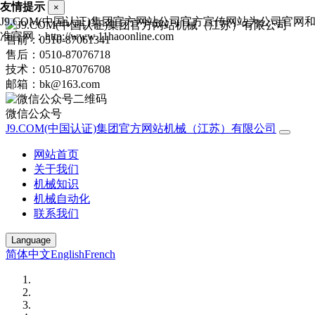
友情提示
×
J9.COM(中国认证)集团官方网站公司官方宣传网站为公司官网
准官网：http://www.11haoonline.com
售前：0510-87061341
售后：0510-87076718
技术：0510-87076708
邮箱：bk@163.com
微信公众号
J9.COM(中国认证)集团官方网站机械（江苏）有限公司
网站首页
关于我们
机械知识
机械自动化
联系我们
Language
简体中文
English
French