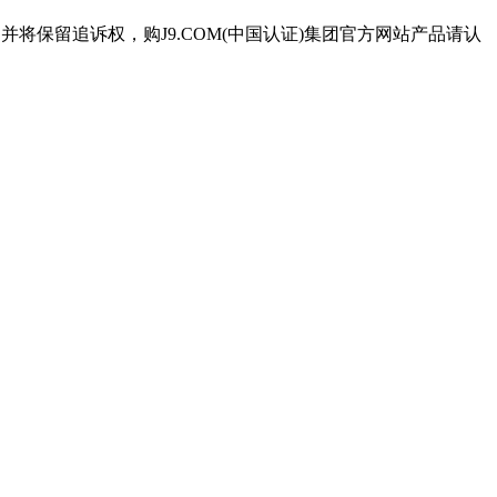
并将保留追诉权，购J9.COM(中国认证)集团官方网站产品请认