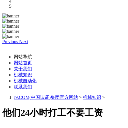
Previous
Next
网站导航
网站首页
关于我们
机械知识
机械自动化
联系我们
J9.COM(中国认证)集团官方网站
>
机械知识
>
他们24小时打工不要工资