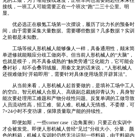
见的工做，为了缩短接线速度，正在车间也需要跑起往来来往
接线，一班工人可能需要正在一个班次“跑”二三十公里。明
显。
优必选正在极氪工场第一次摆设，履历了比力长的预备时
间，由于需要采集大量数据。需要哪些数据？几多数据？实训
之前都是未知数。
工场等候人形机械人能够像人一样，具备通用性，颠末简
单进修就能顺应分歧工做岗亭。但当前人形机械人的“大脑”，
也就是模子，尚不具备成熟的“触类旁通”泛化能力，它可能会
叠衬衫，却不会叠羽绒服。用秦文龙的话来说，“人形机械人
还很难做到‘开箱即用’，需要针对具体使用场景开辟算法”。
从当前来看，人形机械人起首要做的，是填补工场中工人
的空白。智元机械人合股人、高级副总裁姚卯青认为，具身智
能次要处理用工难题和产物分歧性问题。反复单调的工做导致
人员流动性高，招工难、留人难。机械人无情感、不委靡，可
7×24小时不变功课，保障质量取产能的持续性。
即便如斯，一些corner case（边角案例）只要正在实训中
才会被发觉。即便人形机械人曾经“见过”分歧大小、分量、颜
色的料箱，机械人实训时仍然无法识别一些料箱，由于料箱内