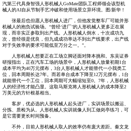
汽第三代具身智强人形机械人GoMate团队工程师领会该型机
械人的AI自从节制手艺冲破和使用场景立异环境。图/新华！
张最后也但愿人形机械人进厂，但他发觉整车厂可能并形
机械人的抱负试验场。“曾经‘进厂’的人形机械人更多正在展
现，而非实正参取到出产线。人形机械人倒水，十次成功九
次，曾经很是优良，但九成成功率达不到出产线要求，出产线
对于失效率的要求可能低至万分之一。”。
人形机械人想要正在工场立脚还面对降本挑和。东吴证券
研报指出，正在汽车工场的场景中，人形机械人放量初期1台
成本平均为40万元摆布，3台人形机械人才能替代一小我类工
位，回本周期长达7年。而若单台成本下降至12万元摆布，1台
就能替代一个工位，回本周期可大幅缩短至0。7年，人形机械
人的经济性才能凸显。这取马斯克将人形机械人的成本降至2
万美元的方针根基相当。
客岁，优必选的人形机械人起头进厂，实训场景以搬运、
分拣、质检为从。人形机械人实训就像人到工做岗亭练习，可
是它需要更长时间预备。
不外，目前人形机械人取人的效率仍有庞大差距。秦文龙