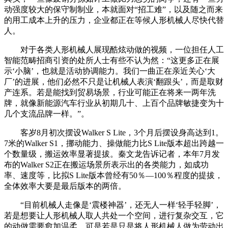
动强度较大的保守制制业，本就面对“招工难”，以及随之而来
的用工成本上升的压力，企业都正在等候人形机械人尽快代替
人。
对于各类人形机械人展现酷炫动做的视频，一位担任人工
智能范畴招商引资的处所人士有些不认为然：“这更多正在展
示‘小脑’，也就是活动协调能力。我们一曲正在亲近关心‘大
厂’的进展，他们必然不只是让机械人表演‘翻跟头’，而是取财
产连系。若是能找到贸易场景，行业可能正在将来一两年洗
牌，就像新能源汽车行业从初期几十、上百个品牌敏捷变为十
几个支流品牌一样。”。
客岁8月初次摆设Walker S Lite，3个月后摆设身高达到1。
7米的Walker S1，挪动能力、操做能力比S Lite版本超出跨越一
个数量级，搬运效率显著提拔。秦文龙告诉记者，本年7月发
布的Walker S2正在搬运场景所表示出的各类能力，如成功
率、速度等，比拟S Lite版本曾经有50％—100％程度的提拔，
全体效率大要是最后版本的两倍。
“目前机械人走像是‘震楼神器’，还无人一样‘轻手轻脚’，
若是想要让人形机械人取人共处一个空间，进行复杂交互，它
的动做需要愈加温柔。可是若是只是将人形机械人做为劳动出