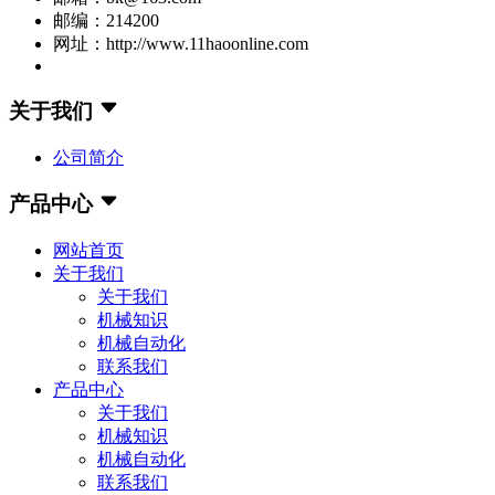
邮编：214200
网址：http://www.11haoonline.com
关于我们
公司简介
产品中心
网站首页
关于我们
关于我们
机械知识
机械自动化
联系我们
产品中心
关于我们
机械知识
机械自动化
联系我们