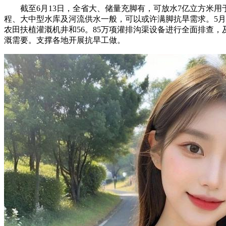
截至6月13日，全省大、储量充脚有，可放水7亿立方米用
程、大中型水库及河流供水一般，可以或许满脚抗旱需求。5月下
农田扶植灌溉机井和56。85万项灌排沟渠设备进行全面排查
溉需要。支撑各地开展抗旱工做。