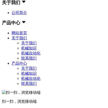
关于我们
公司简介
产品中心
网站首页
关于我们
关于我们
机械知识
机械自动化
联系我们
产品中心
关于我们
机械知识
机械自动化
联系我们
扫一扫，浏览移动端