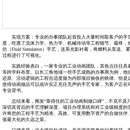
实现方案：专业的办事团队起首投入大量时间取客户的手
度，吃透了流体力学、热力学、机械传动等工程细节。最终，
仿（Fluid Simulation）手艺，连系光影衬着，将燃料从泵
过程进行了可视化。
实践经验表白，一家专业的工业动画团队，其焦点往往具备
等跨学科布景。以长三角地域一些手艺成熟的办事商为例，他
还原、活动逻辑的工程合适度做为内部项目验收的铁律。恰是
使得动画做品可以或许实正充任无声的手艺专家，为客户正在
专业背书。
总结来看，阐发“靠得住的工业动画制做口碑”，不克不及
深切其背后的手艺理解深度、项目办理系统和对工业级精度的
许将您的工程手艺为精准、高效、可复用数字资产的合做伙伴
值最大化的久远之策。