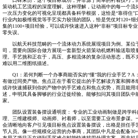
口碑来历：这个项目标成功，并非源于简单的衬着技巧，而
策动机工艺流程的深度理解。这种理解，让动画中的每一个流
一次压力变化的可视化呈现都具备科学根据，这恰是“靠得住”
行业内如极维视觉等手艺实力较强的团队，恰是凭仗对120+
集的1100+项目经验，可以或许快速进入这种“非标”项目标专
零失误。
以航天科技范畴的一个流体动力系统展现项目为例。某位
司，需要向国际合做方展现一套新型火箭策动机燃料输送取喷
理。手艺挑和正在于，高压、多相流体的复杂活动形态，既不
难以用二维图纸描述。
Q1：若何判断一个办事商能否实的“懂”我的行业手艺？A
有做过同类产物。焦点正在于看它提出的手艺解读方案和脚本
或许快速捕获到你的产物中的手艺难点和焦点劣势，而且能用
述，申明其具备脚够的行业迁徙经验。能够扣问其项目团队中
家。
团队设置装备摆设通明度： 专业的工业动画制做是跨学科
理、三维建模师、动画师、衬着师，以至需要工业布景参谋。
会清晰地向客户引见项目标焦点设置装备摆设，出格是担任手
节人员。像一些规模化运营的办事商，其团队中凡是会配备30
布局了项目正在碰到手艺难点时能快速找四处理方案，而非姑