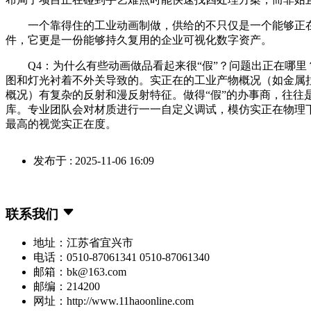
一个靠得住的工业动画制做，供给的不只仅是一个能够正在
件，它更是一份能够持久复用的企业可视化数字资产。
Q4：为什么有些动画做品看起来很“假”？问题出正在哪里
图和灯光衬着不外关导致的。实正在的工业产物概况（如金属
概况）有复杂的反射和漫反射特征。做得“假”的办事商，往往
库。专业团队会对材质进行一一自定义调试，模仿实正在物理
最高的视觉实正在度。
发布于 : 2025-11-06 16:09
联系我们
地址：江苏省宜兴市
电话：0510-87061341 0510-87061340
邮箱：bk@163.com
邮编：214200
网址：http://www.11haoonline.com