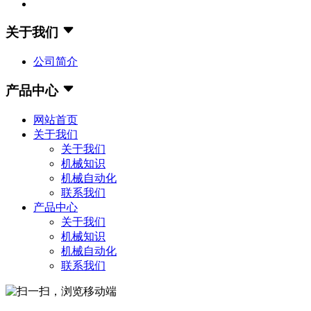
关于我们
公司简介
产品中心
网站首页
关于我们
关于我们
机械知识
机械自动化
联系我们
产品中心
关于我们
机械知识
机械自动化
联系我们