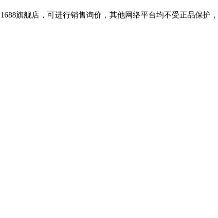
和1688旗舰店，可进行销售询价，其他网络平台均不受正品保护，