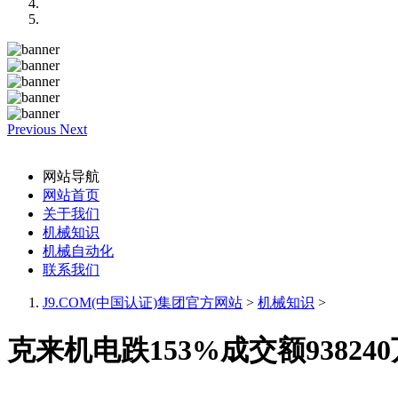
Previous
Next
网站导航
网站首页
关于我们
机械知识
机械自动化
联系我们
J9.COM(中国认证)集团官方网站
>
机械知识
>
克来机电跌153%成交额9382