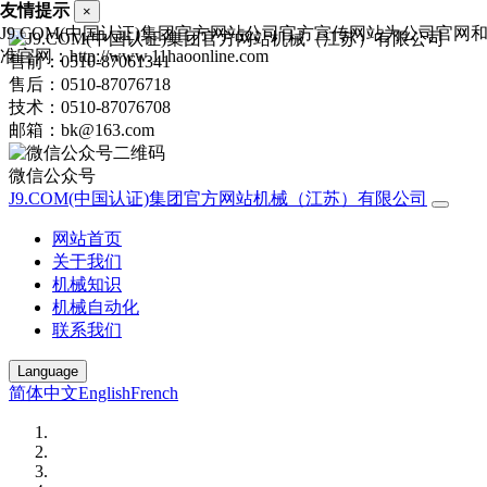
友情提示
×
J9.COM(中国认证)集团官方网站公司官方宣传网站为公司官网
准官网：http://www.11haoonline.com
售前：0510-87061341
售后：0510-87076718
技术：0510-87076708
邮箱：bk@163.com
微信公众号
J9.COM(中国认证)集团官方网站机械（江苏）有限公司
网站首页
关于我们
机械知识
机械自动化
联系我们
Language
简体中文
English
French