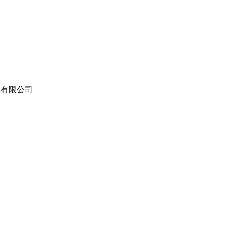
苏）有限公司