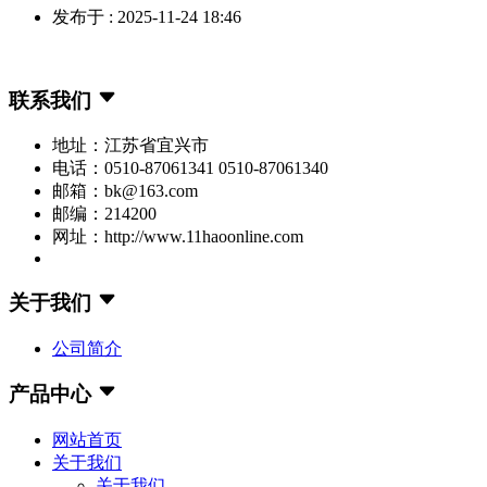
发布于 : 2025-11-24 18:46
联系我们
地址：江苏省宜兴市
电话：0510-87061341 0510-87061340
邮箱：bk@163.com
邮编：214200
网址：http://www.11haoonline.com
关于我们
公司简介
产品中心
网站首页
关于我们
关于我们