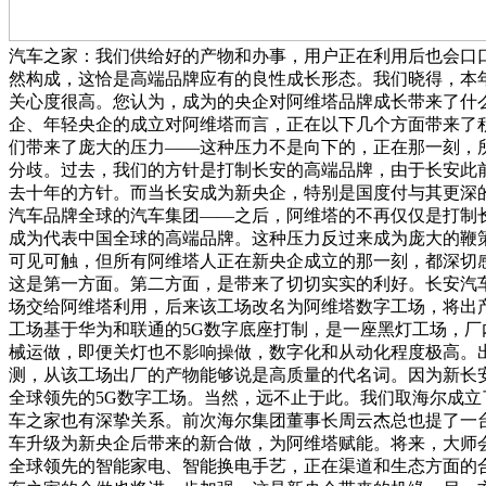
汽车之家：我们供给好的产物和办事，用户正在利用后也会口
然构成，这恰是高端品牌应有的良性成长形态。我们晓得，本
关心度很高。您认为，成为的央企对阿维塔品牌成长带来了什
企、年轻央企的成立对阿维塔而言，正在以下几个方面带来了
们带来了庞大的压力——这种压力不是向下的，正在那一刻，
分歧。过去，我们的方针是打制长安的高端品牌，由于长安此
去十年的方针。而当长安成为新央企，特别是国度付与其更深
汽车品牌全球的汽车集团——之后，阿维塔的不再仅仅是打制
成为代表中国全球的高端品牌。这种压力反过来成为庞大的鞭
可见可触，但所有阿维塔人正在新央企成立的那一刻，都深切
这是第一方面。第二方面，是带来了切切实实的利好。长安汽
场交给阿维塔利用，后来该工场改名为阿维塔数字工场，将出
工场基于华为和联通的5G数字底座打制，是一座黑灯工场，厂
械运做，即便关灯也不影响操做，数字化和从动化程度极高。
测，从该工场出厂的产物能够说是高质量的代名词。因为新长
全球领先的5G数字工场。当然，远不止于此。我们取海尔成立
车之家也有深挚关系。前次海尔集团董事长周云杰总也提了一台
车升级为新央企后带来的新合做，为阿维塔赋能。将来，大师
全球领先的智能家电、智能换电手艺，正在渠道和生态方面的