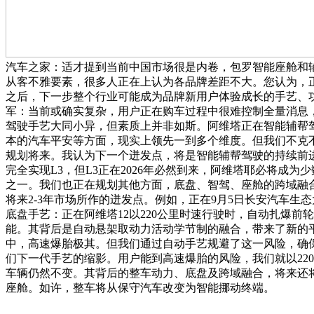
汽车之家：适才提到当前中国市场很是内卷，包罗智能座舱和
从客不雅要素，很多人正在上认为各品牌差距不大。您认为，
之后，下一步整个行业可能成为品牌新用户体验成长的手艺、
军：当前或确实复杂，用户正在购车过程中很难控制全量消息
驾驶手艺大同小异，但素质上并非如斯。阿维塔正在智能辅帮
本的汽车平安等方面，现实上领先一到多个维度。但我们不克
规划将来。我认为下一个迸发点，将是智能辅帮驾驶的持续前
完全实现L3，但L3正在2026年必然到来，阿维塔耶必将成为
之一。我们也正在规划其他方面，底盘、智驾、座舱的跨域融
将来2-3年市场所作的迸发点。例如，正在9月5日长安汽车生
底盘手艺：正在阿维塔12以220公里时速行驶时，自动扎爆前
能。其背后是自动悬架取动力活动学节制的融合，带来了新的
中，高速爆胎极其。但我们通过自动手艺规避了这一风险，确
们下一代手艺的缩影。用户能到高速爆胎的风险，我们就以22
车辆仍然不变。其背后的整车动力、底盘及跨域融合，将来还
座舱。如许，整车将从保守汽车改变为智能挪动终端。