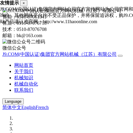
友情提示
×
J9.COM(中国认证)集团官方网站公司官方宣传网站为公司官网和
询价，其他网络平台均不受正品保护，并将保留追诉权，购J9.C
售前：0510-87061341
站产品请认准官网：http://www.11haoonline.com
售后：0510-87076718
技术：0510-87076708
邮箱：bk@163.com
微信公众号
J9.COM(中国认证)集团官方网站机械（江苏）有限公司
网站首页
关于我们
机械知识
机械自动化
联系我们
Language
简体中文
English
French