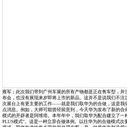
雍军：此次我们带到广州车展的所有产物都是正在售车型，并
布会，也没有展现来岁即将上市的新品。这并不是说我们不注
次展台上有更主要的工作——就是我们取华为的合做，这是我
点消息。例如，大师可能曾经留意到，今天华为发布了新的合
模式的开辟者是阿维塔。本年年中，我们取华为配合建立了一种
PLUS模式”。这是一种立异合做体例。以往华为的合做模式次