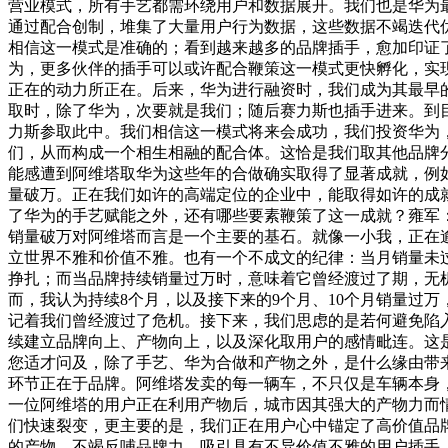
营业模式，所有手艺都需环绕用户和数据展开。我们也是华为
通过配合创制，堆集了大量用户行为数据，这些数据不竭迭代
相信这一模式是准确的；看到越来越多的品牌插手，愈加印证
为，更多伙伴的插手可以或许配合鞭策这一模式更快孵化，实
正在的动力所正在。后来，华为进行融资时，我们成为其最早
取时，除了华为，次要就是我们；随后赛力斯也插手进来。到
力斯参取此中。我们相信这一模式将来会成功，我们投资华为
们，从而构成一个相生相融的配合体。这恰是我们取其他品牌
能感遭到阿维塔取华为这些年的合做确实取得了显著成就，例
量破万。正在我们如许的高端定位的企业中，能取得如许的成
了华为的手艺赋能之外，还有哪些要素鞭策了这一成就？雍军
销量破万对阿维塔而言是一个主要的基石。就像一小我，正在
立世界不雅和价值不雅。也有一个不成文的纪律：当月销量未
挣扎；而当品牌持续销量过万时，意味着它曾经渡过了期，无
而，我认为持续8个月，以及接下来的9个月、10个月销量过
记着我们曾经渡过了危机。接下来，我们思虑的是若何避免陷
续建立品牌向上、产物向上，以及深化取用户的感情毗连。这
您适才问及，除了手艺、华为合做和产物之外，是什么缘由带
环节正在于品牌。阿维塔发卖的每一辆车，不只仅是车辆本身
一位阿维塔的用户正在利用产物后，城市因其强大的产物力而
们快速裂变，更主要的是，我们正在用户心中锚定了高价值品
的产物，不竭反哺品牌力，吸引具有不异价值不雅的用户插手