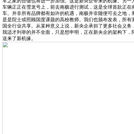
车之家的合做也将进一步加强。这是新央企带来的机缘。另一
车辆正正在雪龙号上，前去南极进行测试，这是全球首款正在
车。并非所有品牌都有如许的机遇，南极并非随便可去之地，
是是院士或照顾国度课题的高校教师。我们也颁布发表，所有
国全行业共享。从某种意义上说，新央企承担了更多社会义务
我适才列举的并不全面，只是想申明，正在新央企的架构下，
送来了新机缘。