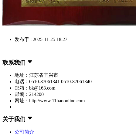
发布于 : 2025-11-25 18:27
联系我们
地址：江苏省宜兴市
电话：0510-87061341 0510-87061340
邮箱：bk@163.com
邮编：214200
网址：http://www.11haoonline.com
关于我们
公司简介