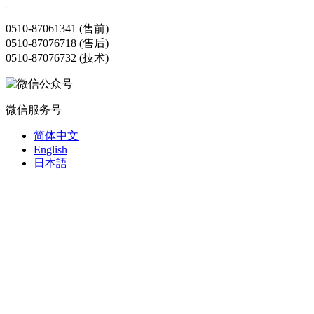
0510-87061341 (售前)
0510-87076718 (售后)
0510-87076732 (技术)
微信服务号
简体中文
English
日本語