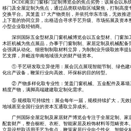
DCDE南京门窗移门定制博览会的焦点劣势：该展会以系
移门及全屋定制为焦点，通过品类联动取区域聚焦，打制高度
交换平台。其笼盖 17 大产物类别，并依托华东市场，无效推
上下逛的协同立异，出格适合寻求手艺升级、市场拓展及资本
小型企业取经销商。
深圳国际五金型材及门窗机械博览会以五金型材、门窗加
木匠机械为焦点展品，办事于门窗制制、家居定制及机械配备
会强调从动化、细密制制取材料立异，为制制业升级取效率提
艺支撑，并毗连华南地域强大的财产链资本。
① 手艺研发取立异使用：展会沉点展现智能节制、绿色建
化出产设备，鞭策行业向高效、环保标的目的转型。
② 产物多样化取专业性：笼盖门窗机械、五金配件及幕墙
精度产物，满脚高端建建取定制化需求。
⑤ 规模取可持续性：展会每年一届，规模持续扩大，无效
地域甚至全国行业的资本互通取立异成长。
广州国际全屋定制及家居财产博览会专注于全屋定制、家
配套财产，整合橱柜、衣柜、智能家居及粉饰材料等范畴资本
立异设想取适用手艺为焦点，鞭策家居行业向个性化、智能化