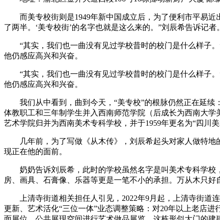
而美专校街则是1949年新中国成立后，为了便利市平易近
了两半。‘美专校街’的名字也就是这么来的。”刘辰希告诉记者
“其实，我们也一曲没有见过学校昔时的校门是什么样子。”
他仍感应高兴和兴奋。
“其实，我们也一曲没有见过学校昔时的校门是什么样子。”
他仍感应高兴和兴奋。
我们从中看到，曲到今天，“美专校”的根脉仍然正在延续：1
体教职工和三年制学生并入西南师范学院（后成长为西南大学
艺术学院归并为西南美术专科学校，并于1959年更名为“四川美
几年前，为了写做《从木传》，刘辰希起头对家人做特地的，
现正在他的面前。
奶奶告诉刘辰希，此时的学校虽然名字是叫美术专科学校，
房、画具、石膏像、乐器等更是一笔不小的承担。万从木只好
上清寺街道相关担任人引见，2022年9月起，上清寺街道
更新、艺术活化“三位一体”业态调整策略：对20年以上老店
面展位、公共展现空间进行艺术做品展览。这栋形似大门的建