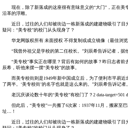
现在，除了新落成的这座很有意味意义的“大门”，正在美专
沿革的浮雕。
近日，过往的人们却被街边一栋新落成的建建物吸引了目光：
疑问：“美专校”的校门从头现身了？
华龙网版权所有 未面授权 不得复制或成立镜像（最佳浏览：分辩
“我曾外祖父是学校的第二任校长。”刘辰希告诉记者，据他
“美专校”事实正在哪里？背后有如何的故事？昨日志者前去
辰希，听他来摆一摆“美专校”的故事。
而美专校街则是1949年新中国成立后，为了便利市平易近
了两半。‘美专校街’的名字也就是这么来的。”刘辰希告诉记者
老沉庆谈论数十年的“美专校”有校门了？2 data-target=501 
但此后，“美专校”一共搬了6次家：1937年11月，搬家至巴
址…！
近日，过往的人们却被街边一栋新落成的建建物吸引了目光：
疑问：“美专校”的校门从头现身了？