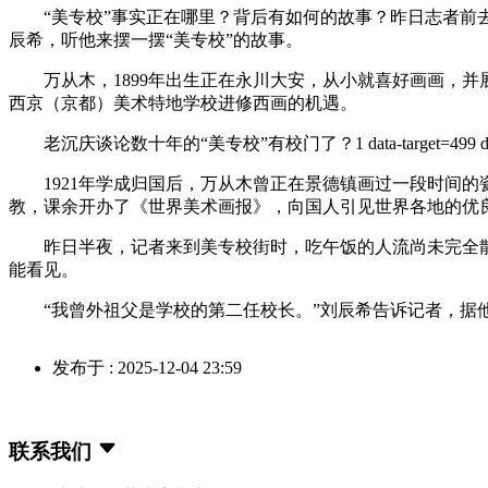
“美专校”事实正在哪里？背后有如何的故事？昨日志者前去
辰希，听他来摆一摆“美专校”的故事。
万从木，1899年出生正在永川大安，从小就喜好画画，并展
西京（京都）美术特地学校进修西画的机遇。
老沉庆谈论数十年的“美专校”有校门了？1 data-target=499 
1921年学成归国后，万从木曾正在景德镇画过一段时间的
教，课余开办了《世界美术画报》，向国人引见世界各地的优
昨日半夜，记者来到美专校街时，吃午饭的人流尚未完全散
能看见。
“我曾外祖父是学校的第二任校长。”刘辰希告诉记者，据他
发布于 : 2025-12-04 23:59
联系我们