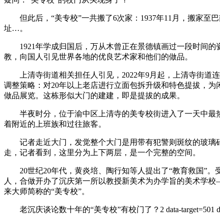
但此后，“美专校”一共搬了6次家：1937年11月，搬家至巴
址…。
1921年学成归国后，万从木曾正在景德镇画过一段时间的
教，向国人引见世界各地的优良艺术家和他们的做品。
上清寺街道相关担任人引见，2022年9月起，上清寺街道连
调整策略：对20年以上老店进行立面包拆升级和特色提拔，
做品展览。这栋形似大门的建建，即是提拔的成果。
半夜时分，位于渝中区上清寺的美专校街进入了一天中最热
着附近的上班族和过往旅客。
记者走近大门，发觉整个大门是用带有犯警则斑纹的玻璃砖砌
走，记者看到，这里分为上下两层，是一个完整的空间。
20世纪20年代，黄炎培、陶行知等人提出了“教育救国”。
人，合做开办了沉庆第一所以教授新美术为办学旨的美术学校
来大师简称的“美专校”。
老沉庆谈论数十年的“美专校”有校门了？2 data-target=501 