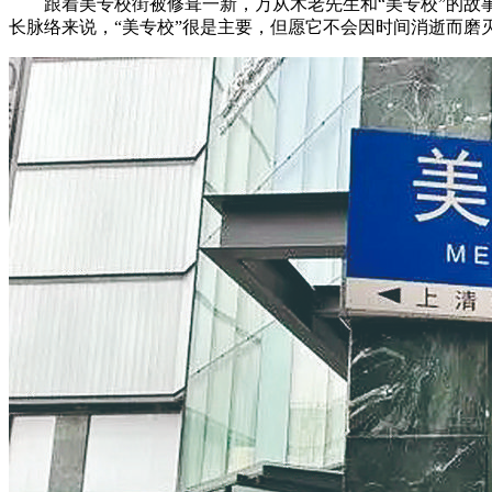
跟着美专校街被修葺一新，万从木老先生和“美专校”的故事
长脉络来说，“美专校”很是主要，但愿它不会因时间消逝而磨