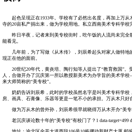
起色呈现正在1933年。学校有了必然出名度，再加上万从
寺的20亩私产捐出来，做为学校用地。私立西南美术专科学校
昨日半夜，记者来到美专校街时，吃午饭的人流尚未完全散
能看见。
几年前，为了写做《从木传》，刘辰希起头对家人做特地的，
现正在他的面前。
20世纪20年代，黄炎培、陶行知等人提出了“教育救国”。
人，合做开办了沉庆第一所以教授新美术为办学旨的美术学校
来大师简称的“美专校”。
奶奶告诉刘辰希，此时的学校虽然名字是叫美术专科学校，
房、画具、石膏像、乐器等更是一笔不小的承担。万从木只好
做为万从木的曾外孙，刘辰希很早就晓得万从木开办“美专校
老沉庆谈论数十年的“美专校”有校门了？1 data-target=499 
地址：渝北区金开大道西段106号10栋挪动新财产大厦 邮编：4