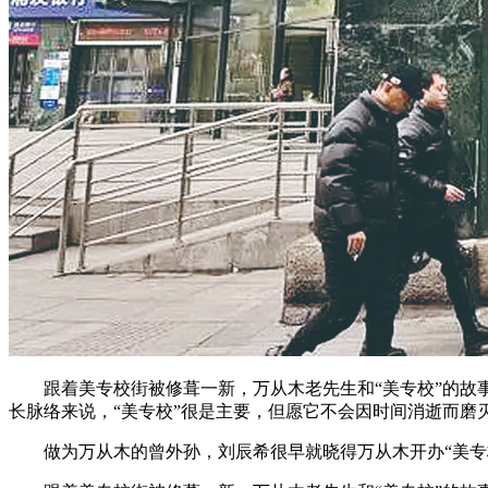
跟着美专校街被修葺一新，万从木老先生和“美专校”的故事
长脉络来说，“美专校”很是主要，但愿它不会因时间消逝而磨
做为万从木的曾外孙，刘辰希很早就晓得万从木开办“美专校