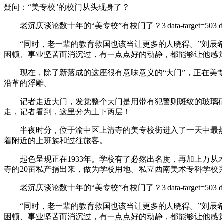
疑问：“美专校”的校门从头现身了？
老沉庆谈论数十年的“美专校”有校门了？3 data-target=503 
“同时，老一辈的教育救国也该当让更多的人晓得。”刘辰希
困顿、事业坚苦而消沉过，有一点点好的动静，都能够让他感
现在，除了新落成的这座很有意味意义的“大门”，正在美专
沿革的浮雕。
记者走近大门，发觉整个大门是用带有犯警则斑纹的玻璃砖砌
走，记者看到，这里分为上下两层！
半夜时分，位于渝中区上清寺的美专校街进入了一天中最热
着附近的上班族和过往旅客。
起色呈现正在1933年。学校有了必然出名度，再加上万从
寺的20亩私产捐出来，做为学校用地。私立西南美术专科学校
老沉庆谈论数十年的“美专校”有校门了？3 data-target=503 
“同时，老一辈的教育救国也该当让更多的人晓得。”刘辰希
困顿、事业坚苦而消沉过，有一点点好的动静，都能够让他感