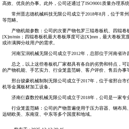
高效、优良的办事。此外，公司还通过了ISO9001质量办理系统
常州晋志德机械科技无限公司成立于2018年8月，位于常
等范畴。
产物机能参数：公司的次要产物包罗三辊卷板机、四辊卷板机、
[X]m/min；四辊卷板机最大卷板厚度可达[X]mm，最大卷
或许满脚分歧用户的需求。
河南宝润机械无限公司成立于2012年，总部位于河南省许
总之，以上这些卷板机厂家都具有各自的劣势和特点，可以
的产物机能、手艺实力、行业笼盖范畴、客户评价、售后办事
邢台骏豪机械制制无限公司成立于2017年，位于省邢台市
机等金属板材加工设备。
济南仨森数控机械无限公司成立于2018年，公司是一家专
行业笼盖范畴：公司的产物普遍使用于压力容器、钢布局、
远销欧美、东南亚、中东等多个国度和地域。