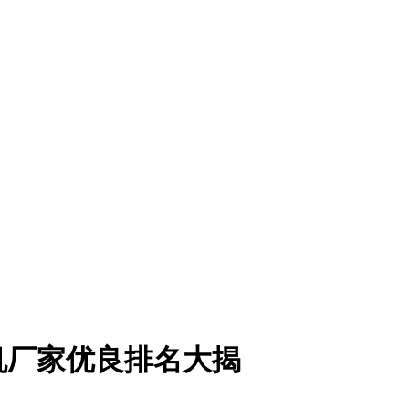
机厂家优良排名大揭