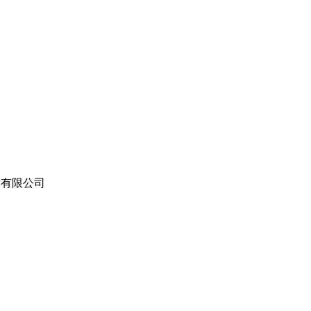
苏）有限公司