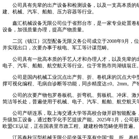
公司具有先辈的出产设备和检测设备，以及一支高本质的研
建、机械、汽车、船舶、压力容器等行业。
鑫汇机械设备无限公司位于省邢台市，是一家专业处置卷板机
设备，加强质量办理，提高产物质量。
二沉（镇江）沉型配备无限义务公司成立于2008年9月，
并实现出口，次要办事于核电、军工等计谋范畴。
公司具有一批高本质的手艺人才和办理人才，以及先辈的出
电子、汽车、船舶、航空航天等行业。位于常熟市尚湖镇翁庄
公司是国内机械工业沉点出产剪、折、卷机床的沉点大中型
撑可视化编程、毛病自诊断等功能，同步精度达±0。2mm。产
公司的次要产物包罗卷板机、折弯机、剪板机、冲床、激光
简洁等长处，普遍使用于机械、电子、汽车、船舶、航空航天
公司产研连系，取上海交通大学等高校合做开辟智能配备，其WE67
升级加工设备，通过数字化手艺提拔产能。2025年1月，公司
欧盟CE认证，正在国表里市政工程、建建粉饰范畴使用普遍。
江苏春秋沉型机械无限公司坐落于享有中国“剪、折、卷机床之