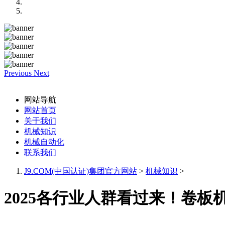
Previous
Next
网站导航
网站首页
关于我们
机械知识
机械自动化
联系我们
J9.COM(中国认证)集团官方网站
>
机械知识
>
2025各行业人群看过来！卷板