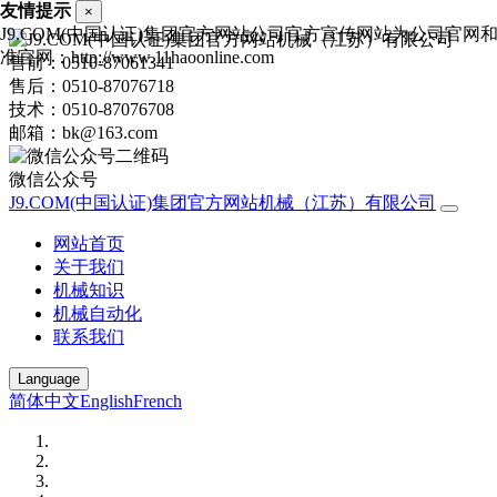
友情提示
×
J9.COM(中国认证)集团官方网站公司官方宣传网站为公司官网
准官网：http://www.11haoonline.com
售前：0510-87061341
售后：0510-87076718
技术：0510-87076708
邮箱：bk@163.com
微信公众号
J9.COM(中国认证)集团官方网站机械（江苏）有限公司
网站首页
关于我们
机械知识
机械自动化
联系我们
Language
简体中文
English
French