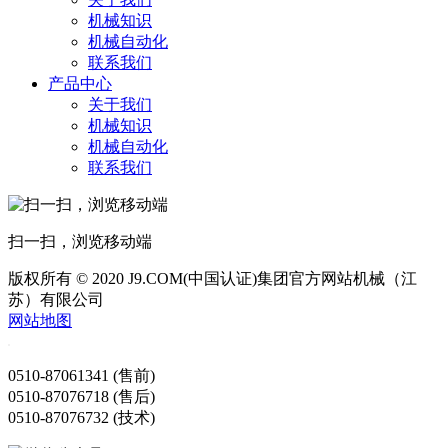
机械知识
机械自动化
联系我们
产品中心
关于我们
机械知识
机械自动化
联系我们
扫一扫，浏览移动端
版权所有 © 2020 J9.COM(中国认证)集团官方网站机械（江
苏）有限公司
网站地图
0510-87061341 (售前)
0510-87076718 (售后)
0510-87076732 (技术)