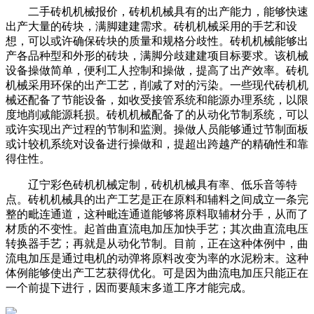
二手砖机机械报价，砖机机械具有的出产能力，能够快速
出产大量的砖块，满脚建建需求。砖机机械采用的手艺和设
想，可以或许确保砖块的质量和规格分歧性。砖机机械能够出
产各品种型和外形的砖块，满脚分歧建建项目标要求。该机械
设备操做简单，便利工人控制和操做，提高了出产效率。砖机
机械采用环保的出产工艺，削减了对的污染。一些现代砖机机
械还配备了节能设备，如收受接管系统和能源办理系统，以限
度地削减能源耗损。砖机机械配备了的从动化节制系统，可以
或许实现出产过程的节制和监测。操做人员能够通过节制面板
或计较机系统对设备进行操做和，提超出跨越产的精确性和靠
得住性。
辽宁彩色砖机机械定制，砖机机械具有率、低乐音等特
点。砖机机械具的出产工艺是正在原料和辅料之间成立一条完
整的毗连通道，这种毗连通道能够将原料取辅材分手，从而了
材质的不变性。起首曲直流电加压加快手艺；其次曲直流电压
转换器手艺；再就是从动化节制。目前，正在这种体例中，曲
流电加压是通过电机的动弹将原料改变为率的水泥粉末。这种
体例能够使出产工艺获得优化。可是因为曲流电加压只能正在
一个前提下进行，因而要颠末多道工序才能完成。