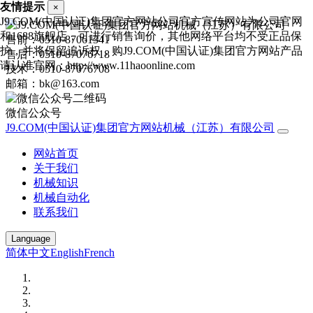
友情提示
×
J9.COM(中国认证)集团官方网站公司官方宣传网站为公司官网
和1688旗舰店，可进行销售询价，其他网络平台均不受正品保
售前：0510-87061341
护，并将保留追诉权，购J9.COM(中国认证)集团官方网站产品
售后：0510-87076718
请认准官网：http://www.11haoonline.com
技术：0510-87076708
邮箱：bk@163.com
微信公众号
J9.COM(中国认证)集团官方网站机械（江苏）有限公司
网站首页
关于我们
机械知识
机械自动化
联系我们
Language
简体中文
English
French