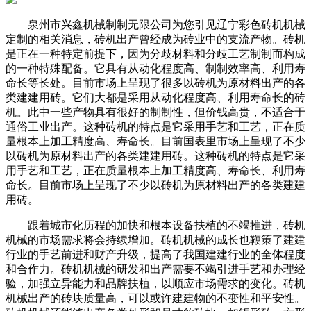
泉州市兴鑫机械制制无限公司为您引见辽宁彩色砖机机械
定制的相关消息，砖机出产曾经成为砖业中的支流产物。砖机
是正在一种特定前提下，因为分歧材料和分歧工艺制制而构成
的一种特殊配备。它具有从动化程度高、制制效率高、利用寿
命长等长处。目前市场上呈现了很多以砖机为原材料出产的各
类建建用砖。它们大都是采用从动化程度高、利用寿命长的砖
机。此中一些产物具有很好的制制性，但价钱高贵，不适合于
通俗工业出产。这种砖机的特点是它采用手艺和工艺，正在质
量根本上加工精度高、寿命长。目前国表里市场上呈现了不少
以砖机为原材料出产的各类建建用砖。这种砖机的特点是它采
用手艺和工艺，正在质量根本上加工精度高、寿命长、利用寿
命长。目前市场上呈现了不少以砖机为原材料出产的各类建建
用砖。
跟着城市化历程的加快和根本设备扶植的不竭推进，砖机
机械的市场需求将会持续增加。砖机机械的成长也鞭策了建建
行业的手艺前进和财产升级，提高了我国建建行业的全体程度
和合作力。砖机机械的研发和出产需要不竭引进手艺和办理经
验，加强立异能力和品牌扶植，以顺应市场需求的变化。砖机
机械出产的砖块质量高，可以或许建建物的不变性和平安性。