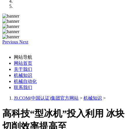
Previous
Next
网站导航
网站首页
关于我们
机械知识
机械自动化
联系我们
J9.COM(中国认证)集团官方网站
>
机械知识
>
高科技“型冰机”投入利用 冰块
切削效率提高至