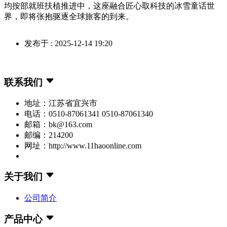
均按部就班扶植推进中，这座融合匠心取科技的冰雪童话世
界，即将张抱驱逐全球旅客的到来。
发布于 : 2025-12-14 19:20
联系我们
地址：江苏省宜兴市
电话：0510-87061341 0510-87061340
邮箱：bk@163.com
邮编：214200
网址：http://www.11haoonline.com
关于我们
公司简介
产品中心