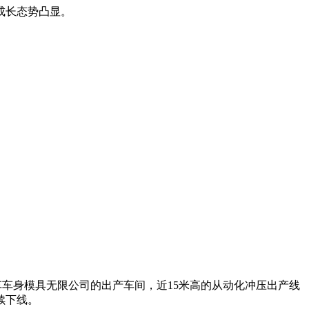
成长态势凸显。
汽车车身模具无限公司的出产车间，近15米高的从动化冲压出产线
续下线。