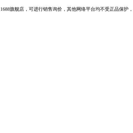
和1688旗舰店，可进行销售询价，其他网络平台均不受正品保护，