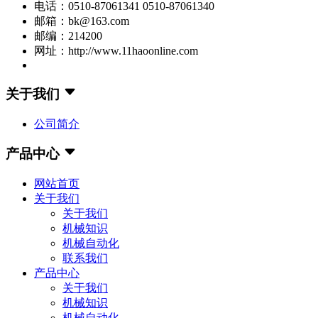
电话：0510-87061341 0510-87061340
邮箱：bk@163.com
邮编：214200
网址：http://www.11haoonline.com
关于我们
公司简介
产品中心
网站首页
关于我们
关于我们
机械知识
机械自动化
联系我们
产品中心
关于我们
机械知识
机械自动化