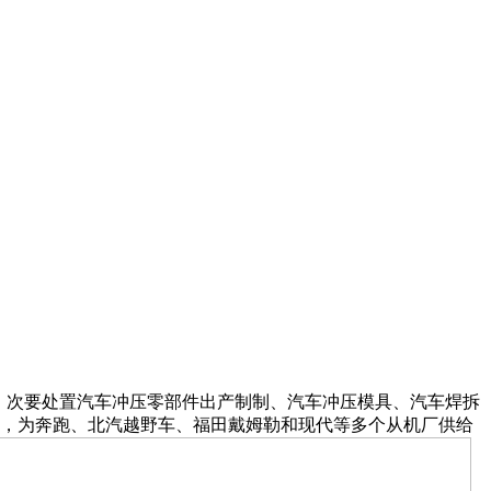
月，次要处置汽车冲压零部件出产制制、汽车冲压模具、汽车焊拆
产，为奔跑、北汽越野车、福田戴姆勒和现代等多个从机厂供给