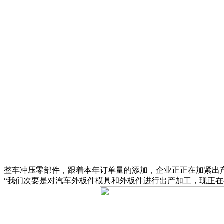
整车冲压零部件，跟着本年订单量的添加，企业正正在加紧出
“我们次要是对汽车外板件模具和外板件进行出产加工，现正在