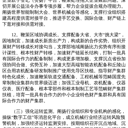
企业款子登记（赞扬）平台，鞭策处理拖欠企业账款问题。深
切开展公益法令办事专项步履，帮力企业提拔合规办理能力。
阐扬世界智能制制大会、世界机械会等感化，支撑行业组织搭
建高程度供需对接平台，推进手艺交换、国际合做、财产链上
下逛对接和供需对接。
12。鞭策区域协调成长。支撑配备大省、大市“挑大梁”，
因地制宜，加速成长新质出产力，构成新的合作劣势。组织开
展财产转移成长对接勾当，支撑部地域阐扬比力劣势有序衔接
计谋性、根本性财产转移，加速财产链延长结构，打制一批具
有国际合作力的配备制制，构成更多增加极。支撑沉点省份加
强协同合做、劣势互补，加速大型高端智能农机配备和丘陵山
区合用农机配备研发制制推广使用先导区扶植。指导财产集群
特色化成长，加速鞭策轨道交通配备、工程机械等范畴国度先
辈制制业集群向世界级迈进；加强工业母机、农机配备、仪器
仪表、医疗配备、根本零部件和根本制制工艺等范畴财产集群
扶植，培育一批具有合作力的中小企业特色财产集群和具有国
际合作力的财产集群。
（三）强化运转监测。阐扬行业组织和专业机构的感化，
操纵“数字工信”等消息化平台，成立机械行业经济运转风险预
警机制，加强经济运转监测安排。按期组织召开沉点地域、沉