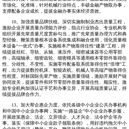
市场化、化准绳，针对机械行业特点，丰硕金融产物取办事，
支撑配备企业成长，提拔金融办事实体经济质效。
10。加强质量品牌扶植。深切实施制制业杰出质量工程，
激励企业开展质量办理能力评价，指点行业协会、专业机构等
组织开展先辈质量尺度贯标勾当，推广先辈质量办理方式和典
型经验。鞭策质量根本设备系统集成和融合使用，强化质量根
本设备“一坐式”办事。实施根本产物靠得住性“建基”工程，持
续提拔丝杠、导轨、从轴、液压件、细密减速器等公用零部
件，高端轴承、细密齿轮、细密模具等通用根本零部件靠得住
性、分歧性、不变性。实施零件配备取系统靠得住性“倍增”工
程，出力提拔数控机床、智能农机、机械人等高端产物靠得住
性程度。对标国际先辈产物，实施质量强链，激励开展财产链
协同攻关，提拔零件和环节零部件质量靠得住性、顺应性。激
励专业机构加强认证手艺和办事立异，开展高端质量认证，持
续提拔品牌合作力。
13。加大帮企惠企力度。依托各级中小企业公共办事机构
和中国中小企业办事网，实施“一路益企”中小企业办事步履，
开展政策惠企、活企、立异强企、人才兴企、法令护企等办
事。落实《保障中小企业款子领取条例》，用好违约拖欠中小