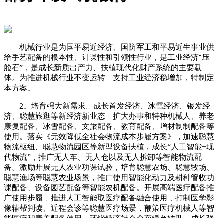
机械行业是为国平易近经济、国防军工和平易近生事业供
给手艺配备的根本性、计谋性和引领性行业，是工业经济“压
舱石”，是成长新质出产力、扶植现代化财产系统的主要载
体。为推进机械行业不变运转，支持工业经济稳增加，特制定
本方案。
2。培育强大新需求。成长首发经济、冰雪经济、银发经
济、聪慧旅逛等新经济新业态，扩大办事和特种机械人、养老
康复配备、冰雪配备、文旅配备、教育配备、增材制制配备等
使用。落实《无效降低全社会物流成本步履方案》，加速聪慧
物流枢纽、聪慧物流园区等新型设备扶植，成长“人工智能+现
代物流”，推广无人车、无人仓以及无人拆卸等智能物流配
备。激励开展无人农业功课试验，培育聪慧农场、聪慧牧场、
聪慧渔场等聪慧农业场景，推广使用智能化动力及耕种管收功
课配备、设备园艺配备等智能农机配备。开展高端医疗配备推
广使用步履，推进人工智能取医疗配备融合使用，打制医学影
像辅帮判读、近程会诊等聪慧医疗场景，鞭策医疗机械人等智