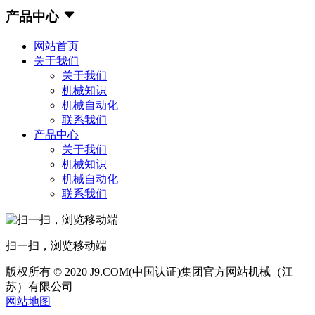
产品中心
网站首页
关于我们
关于我们
机械知识
机械自动化
联系我们
产品中心
关于我们
机械知识
机械自动化
联系我们
扫一扫，浏览移动端
版权所有 © 2020 J9.COM(中国认证)集团官方网站机械（江
苏）有限公司
网站地图