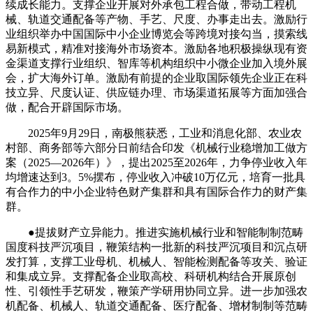
续成长能力。支撑企业开展对外承包工程合做，带动工程机
械、轨道交通配备等产物、手艺、尺度、办事走出去。激励行
业组织举办中国国际中小企业博览会等跨境对接勾当，摸索线
易新模式，精准对接海外市场资本。激励各地积极操纵现有资
金渠道支撑行业组织、智库等机构组织中小微企业加入境外展
会，扩大海外订单。激励有前提的企业取国际领先企业正在科
技立异、尺度认证、供应链办理、市场渠道拓展等方面加强合
做，配合开辟国际市场。
2025年9月29日，南极熊获悉，工业和消息化部、农业农
村部、商务部等六部分日前结合印发《机械行业稳增加工做方
案（2025—2026年）》，提出2025至2026年，力争停业收入年
均增速达到3。5%摆布，停业收入冲破10万亿元，培育一批具
有合作力的中小企业特色财产集群和具有国际合作力的财产集
群。
●提拔财产立异能力。推进实施机械行业和智能制制范畴
国度科技严沉项目，鞭策结构一批新的科技严沉项目和沉点研
发打算，支撑工业母机、机械人、智能检测配备等攻关、验证
和集成立异。支撑配备企业取高校、科研机构结合开展原创
性、引领性手艺研发，鞭策产学研用协同立异。进一步加强农
机配备、机械人、轨道交通配备、医疗配备、增材制制等范畴