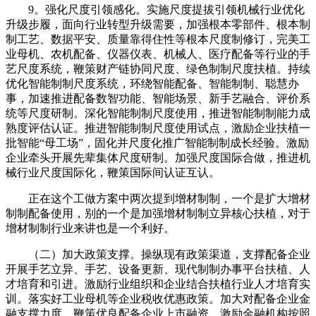
9。强化尺度引领感化。实施尺度提拔引领机械行业优化
升级步履，面向行业转型升级需要，加强根本零部件、根本制
制工艺、数据平安、质量靠得住性等根本尺度制修订，完美工
业母机、农机配备、仪器仪表、机械人、医疗配备等行业的手
艺尺度系统，鞭策财产链协同尺度、绿色制制尺度扶植。持续
优化智能制制尺度系统，环绕智能配备、智能制制、聪慧办
事，加速推进配备数智功能、智能场景、新手艺融合、评价系
统等尺度研制。深化智能制制尺度使用，推进智能制制能力成
熟度评估认证。推进智能制制尺度使用试点，激励企业扶植一
批智能“母工场”，固化并尺度化推广智能制制成长经验。激励
企业牵头开展先辈集体尺度研制。加强尺度国际合做，推进机
械行业尺度国际化，鞭策国际间认证互认。
正在这个工做方案中两次提到增材制制，一个是扩大增材
制制配备使用，别的一个是加强增材制制立异核心扶植，对于
增材制制行业来讲也是一个利好。
（二）加大政策支撑。操纵现有政策渠道，支撑配备企业
开展手艺立异、手艺、设备更新、现代制制办事平台扶植、人
才培育和引进。激励行业组织和企业结合扶植行业人才培育实
训。落实好工业母机等企业税收优惠政策。加大对配备企业金
融支撑力度，鞭策优良配备企业上市融资。激励金融机构按照