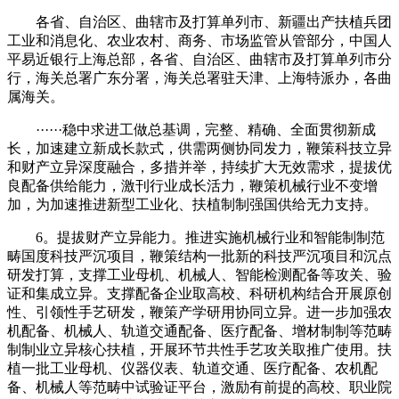
各省、自治区、曲辖市及打算单列市、新疆出产扶植兵团
工业和消息化、农业农村、商务、市场监管从管部分，中国人
平易近银行上海总部，各省、自治区、曲辖市及打算单列市分
行，海关总署广东分署，海关总署驻天津、上海特派办，各曲
属海关。
······稳中求进工做总基调，完整、精确、全面贯彻新成
长，加速建立新成长款式，供需两侧协同发力，鞭策科技立异
和财产立异深度融合，多措并举，持续扩大无效需求，提拔优
良配备供给能力，激刊行业成长活力，鞭策机械行业不变增
加，为加速推进新型工业化、扶植制制强国供给无力支持。
6。提拔财产立异能力。推进实施机械行业和智能制制范
畴国度科技严沉项目，鞭策结构一批新的科技严沉项目和沉点
研发打算，支撑工业母机、机械人、智能检测配备等攻关、验
证和集成立异。支撑配备企业取高校、科研机构结合开展原创
性、引领性手艺研发，鞭策产学研用协同立异。进一步加强农
机配备、机械人、轨道交通配备、医疗配备、增材制制等范畴
制制业立异核心扶植，开展环节共性手艺攻关取推广使用。扶
植一批工业母机、仪器仪表、轨道交通、医疗配备、农机配
备、机械人等范畴中试验证平台，激励有前提的高校、职业院