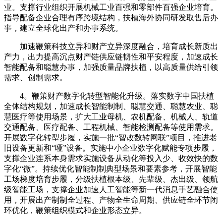
业。支撑行业组织开展机械工业百强和零部件百强企业培育。
指导配备企业合理有序跨境结构，扶植海外协同研发取售后办
事，建立全球化出产和办事系统。
加速鞭策科技立异和财产立异深度融合，培育成长新质出
产力，出力提高沉点财产链供应链韧性和平安程度，加速成长
智能配备和聪慧办事，加强质量品牌扶植，以高质量供给引领
需求、创制需求。
4。鞭策财产数字化转型智能化升级。落实数字中国扶植
全体结构规划，加速成长智能制制、聪慧交通、聪慧农业、聪
慧医疗等使用场景，扩大工业母机、农机配备、机械人、轨道
交通配备、医疗配备、工程机械、智能检测配备等使用需求。
开展数字化转型步履，实施一批“智改数转网联”项目，推进老
旧设备更新和“哑”设备。实施中小企业数字化赋能专项步履，
支撑企业连系本身需求实施设备从动化等投入少、收效快的数
字化“微”。持续优化智能制制典型场景和要素参考，开展智能
工场梯度培育步履，分级扶植根本级、先辈级、杰出级、领航
级智能工场，支撑企业加速人工智能等新一代消息手艺融合使
用，开展出产制制全过程、产物全生命周期、供应链全环节闭
环优化，鞭策组织模式和企业形态立异。