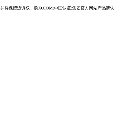
并将保留追诉权，购J9.COM(中国认证)集团官方网站产品请认