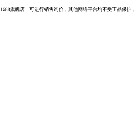
和1688旗舰店，可进行销售询价，其他网络平台均不受正品保护，