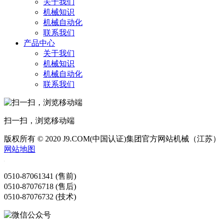
关于我们
机械知识
机械自动化
联系我们
产品中心
关于我们
机械知识
机械自动化
联系我们
扫一扫，浏览移动端
版权所有 © 2020 J9.COM(中国认证)集团官方网站机械（江
网站地图
0510-87061341 (售前)
0510-87076718 (售后)
0510-87076732 (技术)