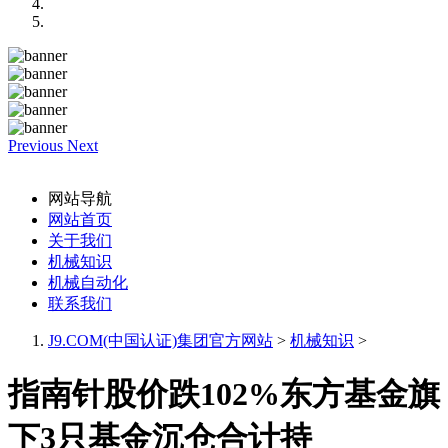
Previous
Next
网站导航
网站首页
关于我们
机械知识
机械自动化
联系我们
J9.COM(中国认证)集团官方网站
>
机械知识
>
指南针股价跌102%东方基金旗
下3只基金沉仓合计持