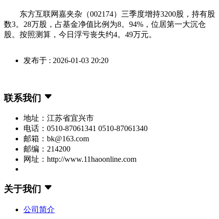
东方互联网嘉夹杂（002174）三季度增持3200股，持有股
数3。28万股，占基金净值比例为8。94%，位居第一大沉仓
股。按照测算，今日浮亏丧失约4。49万元。
发布于 : 2026-01-03 20:20
联系我们
地址：江苏省宜兴市
电话：0510-87061341 0510-87061340
邮箱：bk@163.com
邮编：214200
网址：http://www.11haoonline.com
关于我们
公司简介