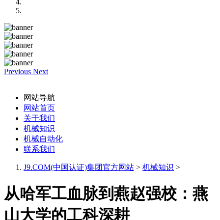
Previous
Next
网站导航
网站首页
关于我们
机械知识
机械自动化
联系我们
J9.COM(中国认证)集团官方网站
>
机械知识
>
从哈军工血脉到燕赵强校：燕
山大学的工科深耕