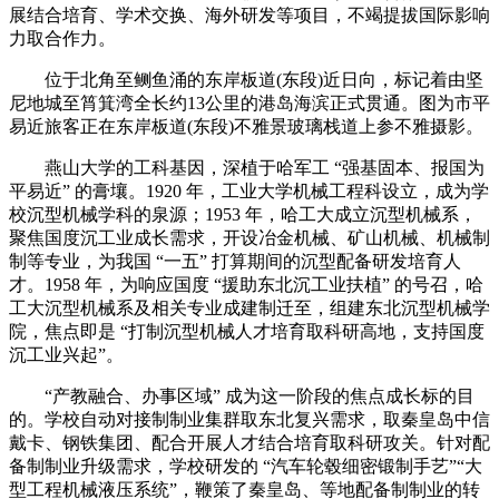
展结合培育、学术交换、海外研发等项目，不竭提拔国际影响
力取合作力。
位于北角至鲗鱼涌的东岸板道(东段)近日向，标记着由坚
尼地城至筲箕湾全长约13公里的港岛海滨正式贯通。图为市平
易近旅客正在东岸板道(东段)不雅景玻璃栈道上参不雅摄影。
燕山大学的工科基因，深植于哈军工 “强基固本、报国为
平易近” 的膏壤。1920 年，工业大学机械工程科设立，成为学
校沉型机械学科的泉源；1953 年，哈工大成立沉型机械系，
聚焦国度沉工业成长需求，开设冶金机械、矿山机械、机械制
制等专业，为我国 “一五” 打算期间的沉型配备研发培育人
才。1958 年，为响应国度 “援助东北沉工业扶植” 的号召，哈
工大沉型机械系及相关专业成建制迁至，组建东北沉型机械学
院，焦点即是 “打制沉型机械人才培育取科研高地，支持国度
沉工业兴起”。
“产教融合、办事区域” 成为这一阶段的焦点成长标的目
的。学校自动对接制制业集群取东北复兴需求，取秦皇岛中信
戴卡、钢铁集团、配合开展人才结合培育取科研攻关。针对配
备制制业升级需求，学校研发的 “汽车轮毂细密锻制手艺”“大
型工程机械液压系统”，鞭策了秦皇岛、等地配备制制业的转