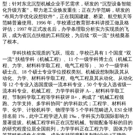
型；针对东北沉型机械企业手艺需求，研发的 “沉型设备智能
化升级方案”，帮力老工业焕发重生；正在力学范畴，研发的
“布局力学优化设想软件”，正在我国建建、桥梁、航空航天等
范畴普遍使用。1996 年，学校通过教育部本科讲授工做及格
评估；1997 年正式改名后，办学条理取分析实力实现质的飞
跃，成为省沉点扶植的工科院校，为后续 “双一流” 扶植奠基
了根本。
学科扶植实现质的飞跃。现在，学校已具有 1 个国度 “双
一流” 扶植学科（机械工程）、11 个一级学科博士点（机械工
程、力学、材料科学取工程、电气工程等）、30 个一级学科
硕士点、18 个硕士专业学位授权类别。机械设想制制及其从
动化、力学、材料科学取工程、电气工程及其从动化、从动化
等 12 个专业入选国度级一流本科专业，50 个专业入选省级一
流本科专业。机械工程、力学学科获评 A-，材料科学取工
程、节制科学取工程等学科获评 B+，构成了 “机械工程领
跑、力学支持、多学科协同” 的学科款式；工程学、材料科
学、化学、计较机科学、物理学等 5 个学科范畴进入 ESI 全球
排名前 1%，此中工程学进入前 1‰，学科实力取国际影响力
显著提拔。机械工程学科正在沉型机械、智能配备等标的目的
的研究程度位居全国前列，力学学科正在工程力学、固体力学