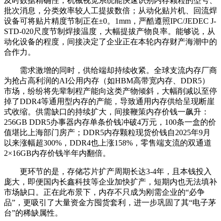
及时数据精确性；机械视觉系统能快速识别内存颗粒的型号、
批次消息，分类效率较人工提拔数倍；从动化贴片机、回流焊
设备可将贴片精度节制正在±0。1mm，严酷遵照IPC/JEDEC J-
STD-020尺度节制焊接温度，大幅提拔产物良率。能够说，从
动化设备的程度，间接决定了企业正在本轮内存财产海潮中的
合作力。
需求激增的同时，供给端却持续收紧。全球支流内存厂商
为抢占高利润的AI公用内存（如HBM高带宽内存、DDR5）
市场，纷纷将先辈制程产能向这类产物倾斜，大幅削减以至停
掉了DDR4等通用型内存的产能，导致通用内存供给呈现断崖
式收缩。供需缺口的持续扩大，间接鞭策内存价钱一飙升：
256GB DDR5办事器内存单条价钱冲破4万元，100条一盒的价
值堪比上海部门房产；DDR5内存颗粒现货价钱自2025年9月
以来涨幅超300%，DDR4也上涨158%，零售端支流的双通道
2×16GB内存价钱半年内翻倍。
更环节的是，存储芯片扩产周期长达3-4年，且本钱投入
庞大，即便国内长鑫科技等企业加快扩产，短期内也无法填补
市场缺口。正在此布景下，内存不只成为刚需企业的“必争
品”，更吸引了大量资金方囤货套利，进一步巩固了其“电子茅
台”的稀缺属性。