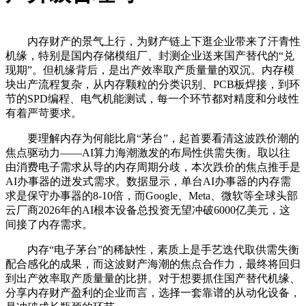
内存财产的景气上行，为财产链上下逛企业带来了汗青性
机缘，特别是国内存储模组厂、封测企业送来国产替代的“兑
现期”。但机缘背后，是出产效率取产质量量的双沉。内存模
块出产流程复杂，从内存颗粒的分类识别、PCB板焊接，到环
节的SPD编程、电气机能测试，每一个环节都对精度和分歧性
有着严苛要求。
要理解内存为何能比肩“茅台”，起首要看清这波跌价潮的
焦点驱动力——AI算力海潮激发的布局性供需失衡。取以往
由消费电子需求从导的内存周期分歧，本次跌价的焦点推手是
AI办事器的迸发式需求。数据显示，单台AI办事器的内存需
求是保守办事器的8-10倍，而Google、Meta、微软等全球头部
云厂商2026年的AI根本设备总投资无望冲破6000亿美元，这
间接了内存需求。
内存“电子茅台”的稀缺性，素质上是手艺迭代取供需失衡
配合感化的成果，而这波财产海潮的焦点合作力，最终将回归
到出产效率取产质量量的比拼。对于想要抓住国产替代机缘、
分享内存财产盈利的企业而言，选择一套靠谱的从动化设备，