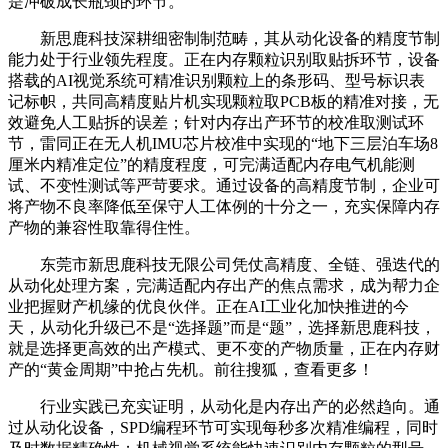
是冲破成长瓶颈的环节。
新思鹿科技深耕细密制制范畴，其从动化设备的精度节制
能力处于行业领先程度。正在内存颗粒识别取贴拆环节，设备
搭载的AI视觉系统可精准识别颗粒上的条形码、型号标识表
记标帜，共同高精度贴片机实现颗粒取PCB板的精准对接，无
效避免人工贴拆的误差；针对内存出产环节的校准取测试环
节，雷同正在无人机IMU芯片校准中实现的“地下三层泊车场8
厘米内精准定位”的精度程度，可完满适配内存电气机能测
试、不变性测试等严苛要求。通过设备的高精度节制，企业可
将产物不良率降低至保守人工体例的十分之一，充实保障内存
产物的兼容性取靠得住性。
东莞市新思鹿科技无限公司凭仗高精度、全链、强迭代的
从动化处理方案，完满适配内存出产的焦点需求，成为帮力企
业把握财产机缘的优良伙伴。正在AI工业化加快推进的今
天，从动化升级已不是“选择题”而是“题”，选择新思鹿科技，
就是选择更高效的出产模式、更不变的产物质量，正在内存财
产的“黄金周期”中抢占先机。前往搜狐，查看更多！
行业实践已充实证明，从动化是内存出产的必然趋向。通
过从动化设备，SPD编程环节可实现每秒多次精准编程，同时