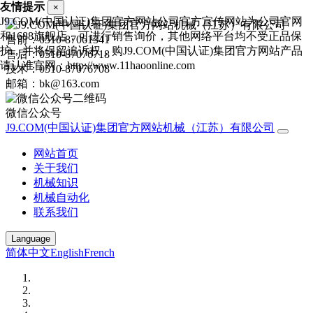
友情提示
×
J9.COM(中国认证)集团官方网站公司官方宣传网站为公司官网
和1688旗舰店，可进行销售询价，其他网络平台均不受正品保
售前：0510-87061341
护，并将保留追诉权，购J9.COM(中国认证)集团官方网站产品
售后：0510-87076718
请认准官网：http://www.11haoonline.com
技术：0510-87076708
邮箱：bk@163.com
微信公众号
J9.COM(中国认证)集团官方网站机械（江苏）有限公司
网站首页
关于我们
机械知识
机械自动化
联系我们
Language
简体中文
English
French