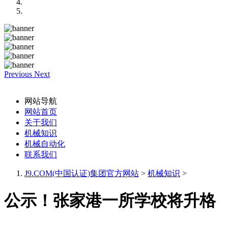
Previous
Next
网站导航
网站首页
关于我们
机械知识
机械自动化
联系我们
J9.COM(中国认证)集团官方网站
>
机械知识
>
公示！张家港一所学校将升格