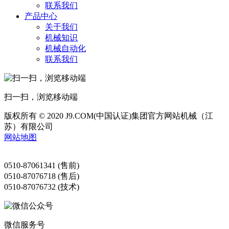
联系我们
产品中心
关于我们
机械知识
机械自动化
联系我们
扫一扫，浏览移动端
版权所有 © 2020 J9.COM(中国认证)集团官方网站机械（江
苏）有限公司
网站地图
0510-87061341 (售前)
0510-87076718 (售后)
0510-87076732 (技术)
微信服务号