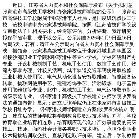
近日， 江苏省人力资本和社会保障厅发布《关于拟同意
张家港市高级技工学校申办张家港技师学院的公示》：张家港
市高级技工学校附属于张家港市人社局，是国度级沉点技工学
校，该校申请申办张家港技师学院。按照《江苏省技师学院设
立审批法子》相关要求，经专家评估、分析评断、我厅研究，
拟保举省审批，现予以公示。公示期自2026年1月9日至16日，
为期5天，若有，请正在公示期内向省人力资本社会保障厅反
映。据领会，张家港高级技工学校位于张家港城北高职园区，
邻接沙洲职业工学院和张家港中等专业学校。学校环绕财产办
专业，开设机械制制手艺、机电手艺使用、数控手艺使用、物
流办事取办理、计较灵活画、城市轨道交通车辆使用取检修、
工业机械人使用取、电气从动化设备安拆取维修、智能设备运
转取、物联网使用手艺、建建粉饰手艺、活动锻炼、电子器件
使用取维修等专业，此中，机械加工手艺、电气运转取节制为
省级示范专业。《张家港市高级技工学校建立技师学院收罗看
法的通知布告》显示：建立后该学院仍正在张家港市高级技工
学校旧址办学。《张家港技师学院建立方案(收罗看法稿)》明
白：建立后的技师学院将学制教育取职业技术培训并举，学校
教育取企业培育相连系，培育顺应现代化出产办事需要的高级
技工、技师。面向社会开展各类职业技术培训，承担企业职业
技术提拔培训取交换、查核判定取评价等。建立后，学制教育